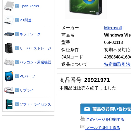
OpenBlocks
IoT関連
メーカー
Microsoft
ネットワーク
商品名
Windows Vis
型番
66I-00113
サーバ・ストレージ
保証条件
初期不良対応
JANコード
49886484169
パソコン・周辺機器
返品について
特定商取引法
PCパーツ
商品番号
20921971
本商品は販売を終了しました
サプライ
ソフト・ライセンス
このページを印刷する
メールでURLを送る