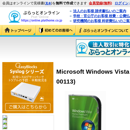
会員はオンラインで見積書(
)を
無料で作成
できます
会員登録(無料)
ログイン
見本
法人のお客様 請求書払いのご案内
学校・官公庁のお客様 校費・公費
研究機関のお客様 科研費払いのご案
Microsoft Windows Vist
00113)