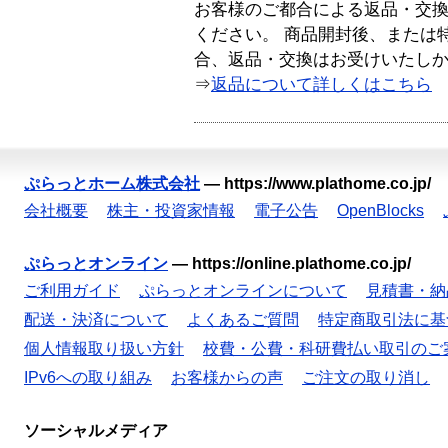
お客様のご都合による返品・交
ください。 商品開封後、または
合、返品・交換はお受けいたし
⇒
返品について詳しくはこちら
ぷらっとホーム株式会社
—
https://www.plathome.co.jp/
会社概要
株主・投資家情報
電子公告
OpenBlocks
ぷらっとオンライン
—
https://online.plathome.co.jp/
ご利用ガイド
ぷらっとオンラインについて
見積書・納
配送・決済について
よくあるご質問
特定商取引法に基
個人情報取り扱い方針
校費・公費・科研費払い取引のご
IPv6への取り組み
お客様からの声
ご注文の取り消し
ソーシャルメディア