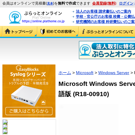
会員はオンラインで見積書(
)を
無料で作成
できます
会員登録(無料)
ログイン
見本
法人のお客様 請求書払いのご案内
学校・官公庁のお客様 校費・公費
研究機関のお客様 科研費払いのご案
ホーム
>
Microsoft
>
Windows Server
> 
Microsoft Windows Se
語版 (R18-00910)