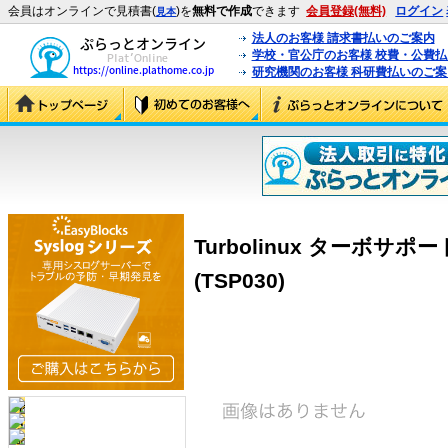
会員はオンラインで見積書(
)を
無料で作成
できます
会員登録(無料)
ログイン
見本
法人のお客様 請求書払いのご案内
学校・官公庁のお客様 校費・公費
研究機関のお客様 科研費払いのご案
Turbolinux ターボサ
(TSP030)