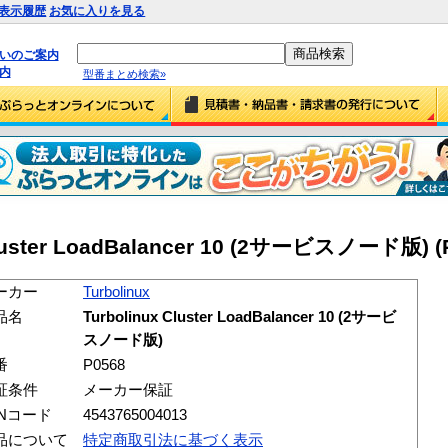
表示履歴
お気に入りを見る
払いのご案内
内
型番まとめ検索»
 Cluster LoadBalancer 10 (2サービスノード版) (
ーカー
Turbolinux
品名
Turbolinux Cluster LoadBalancer 10 (2サービ
スノード版)
番
P0568
証条件
メーカー保証
ANコード
4543765004013
品について
特定商取引法に基づく表示