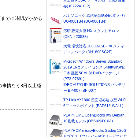
富士通 POS-Cサーマルロール紙(高保
存) (0722410-P)
パナソニック 感熱記録紙B4(6本入り)
着までに時間がかかる
UG-0001B4 (UG-0001B4)
応研 販売大臣 NX スタンドアロン
(OKN-423533)
大電 環境対応 1000BASE-T/X メディ
アコンバータ (DN1800SG2E)
Microsoft Windows Server Standard
2019 16コアライセンス 64bitWin対応
日本語版 5CAL付 DVDパッケージ
(P73-07691)
IDEC AUTO-ID SOLUTIONS バッテリ
の事情なく8日以上経
ー BP-007 (BP-007)
TP-Link AX1800 壁面埋め込み型 Wi-Fi
6アクセスポイント (EAP615-WALL)
PLAT'HOME OpenBlocks IX9 Debian
10搭載モデル (OBSIX9/D10A)
PLAT'HOME EasyBlocks Syslog 120G
サブスクリプション(保守サービス) 1年