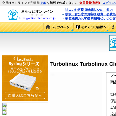
会員はオンラインで見積書(
)を
無料で作成
できます
会員登録(無料)
ログイン
見本
法人のお客様 請求書払いのご案内
学校・官公庁のお客様 校費・公費
研究機関のお客様 科研費払いのご案
Turbolinux Turbolinux
メ
商
型
保
J
返