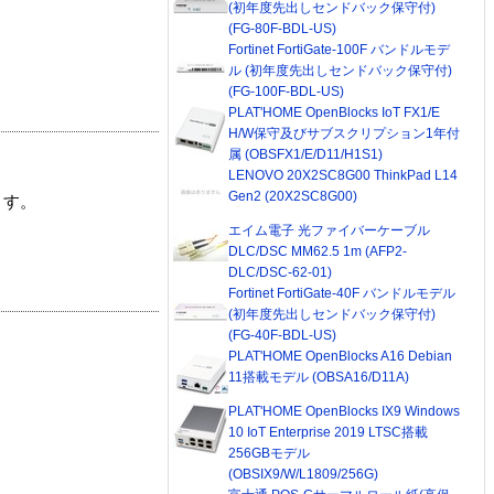
(初年度先出しセンドバック保守付)
(FG-80F-BDL-US)
Fortinet FortiGate-100F バンドルモデ
ル (初年度先出しセンドバック保守付)
(FG-100F-BDL-US)
PLAT'HOME OpenBlocks IoT FX1/E
H/W保守及びサブスクリプション1年付
属 (OBSFX1/E/D11/H1S1)
LENOVO 20X2SC8G00 ThinkPad L14
Gen2 (20X2SC8G00)
ます。
エイム電子 光ファイバーケーブル
DLC/DSC MM62.5 1m (AFP2-
DLC/DSC-62-01)
Fortinet FortiGate-40F バンドルモデル
(初年度先出しセンドバック保守付)
(FG-40F-BDL-US)
PLAT'HOME OpenBlocks A16 Debian
11搭載モデル (OBSA16/D11A)
PLAT'HOME OpenBlocks IX9 Windows
10 IoT Enterprise 2019 LTSC搭載
256GBモデル
(OBSIX9/W/L1809/256G)