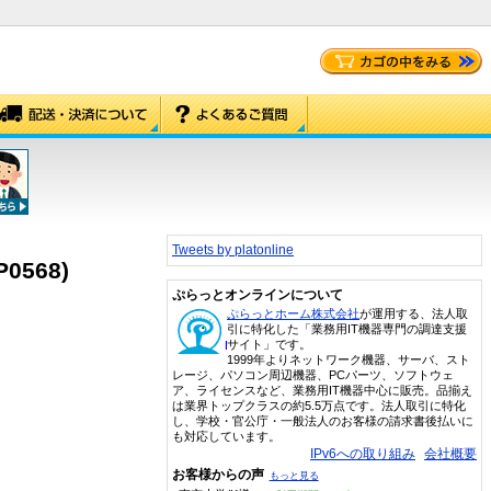
Tweets by platonline
P0568)
ぷらっとオンラインについて
ぷらっとホーム株式会社
が運用する、法人取
引に特化した「業務用IT機器専門の調達支援
サイト」です。
1999年よりネットワーク機器、サーバ、スト
レージ、パソコン周辺機器、PCパーツ、ソフトウェ
ア、ライセンスなど、業務用IT機器中心に販売。品揃え
は業界トップクラスの約5.5万点です。法人取引に特化
し、学校・官公庁・一般法人のお客様の請求書後払いに
も対応しています。
IPv6への取り組み
会社概要
お客様からの声
もっと見る