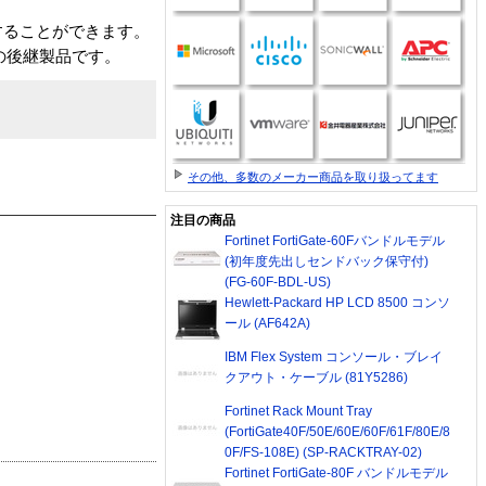
することができます。
r 8」の後継製品です。
その他、多数のメーカー商品を取り扱ってます
注目の商品
Fortinet FortiGate-60Fバンドルモデル
(初年度先出しセンドバック保守付)
(FG-60F-BDL-US)
Hewlett-Packard HP LCD 8500 コンソ
ール (AF642A)
IBM Flex System コンソール・ブレイ
クアウト・ケーブル (81Y5286)
Fortinet Rack Mount Tray
(FortiGate40F/50E/60E/60F/61F/80E/8
0F/FS-108E) (SP-RACKTRAY-02)
Fortinet FortiGate-80F バンドルモデル