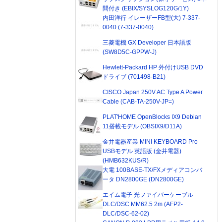
間付き (EBIX/SYSLOG120G/1Y)
内田洋行 イレーザーFB型(大) 7-337-
0040 (7-337-0040)
三菱電機 GX Developer 日本語版
(SW8D5C-GPPW-J)
Hewlett-Packard HP 外付けUSB DVD
ドライブ (701498-B21)
CISCO Japan 250V AC Type A Power
Cable (CAB-TA-250V-JP=)
PLAT'HOME OpenBlocks IX9 Debian
11搭載モデル (OBSIX9/D11A)
金井電器産業 MINI KEYBOARD Pro
USBモデル 英語版 (金井電器)
(HMB632KUS/R)
大電 100BASE-TX/FXメディアコンバ
ータ DN2800GE (DN2800GE)
エイム電子 光ファイバーケーブル
DLC/DSC MM62.5 2m (AFP2-
DLC/DSC-62-02)