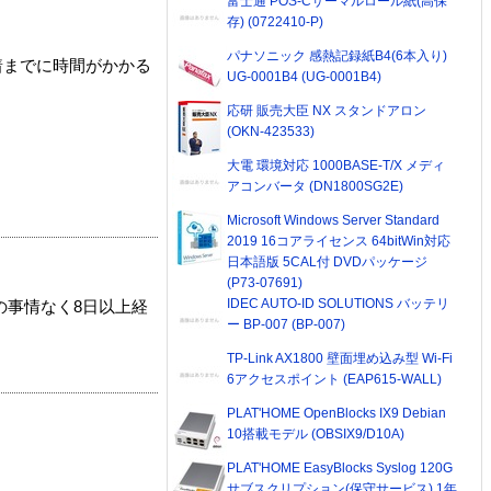
富士通 POS-Cサーマルロール紙(高保
存) (0722410-P)
パナソニック 感熱記録紙B4(6本入り)
着までに時間がかかる
UG-0001B4 (UG-0001B4)
応研 販売大臣 NX スタンドアロン
(OKN-423533)
大電 環境対応 1000BASE-T/X メディ
アコンバータ (DN1800SG2E)
Microsoft Windows Server Standard
2019 16コアライセンス 64bitWin対応
日本語版 5CAL付 DVDパッケージ
(P73-07691)
IDEC AUTO-ID SOLUTIONS バッテリ
の事情なく8日以上経
ー BP-007 (BP-007)
TP-Link AX1800 壁面埋め込み型 Wi-Fi
6アクセスポイント (EAP615-WALL)
PLAT'HOME OpenBlocks IX9 Debian
10搭載モデル (OBSIX9/D10A)
PLAT'HOME EasyBlocks Syslog 120G
サブスクリプション(保守サービス) 1年