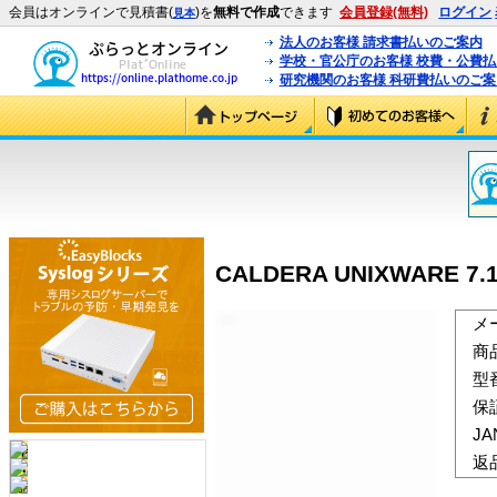
会員はオンラインで見積書(
)を
無料で作成
できます
会員登録(無料)
ログイン
見本
法人のお客様 請求書払いのご案内
学校・官公庁のお客様 校費・公費
研究機関のお客様 科研費払いのご案
CALDERA UNIXWARE 7
メ
商
型
保
J
返