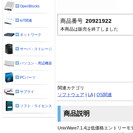
OpenBlocks
商品番号
20921922
IoT関連
本商品は販売を終了しました
ネットワーク
サーバ・ストレージ
パソコン・周辺機器
PCパーツ
関連カテゴリ
サプライ
ソフトウェア
|
LA
|
OS関連
ソフト・ライセンス
商品説明
UnixWare7.1.4は低価格エン