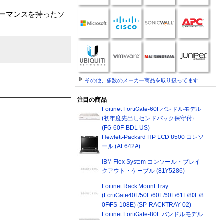
ォーマンスを持ったソ
その他、多数のメーカー商品を取り扱ってます
注目の商品
Fortinet FortiGate-60Fバンドルモデル
(初年度先出しセンドバック保守付)
(FG-60F-BDL-US)
Hewlett-Packard HP LCD 8500 コンソ
ール (AF642A)
IBM Flex System コンソール・ブレイ
クアウト・ケーブル (81Y5286)
Fortinet Rack Mount Tray
(FortiGate40F/50E/60E/60F/61F/80E/8
0F/FS-108E) (SP-RACKTRAY-02)
Fortinet FortiGate-80F バンドルモデル