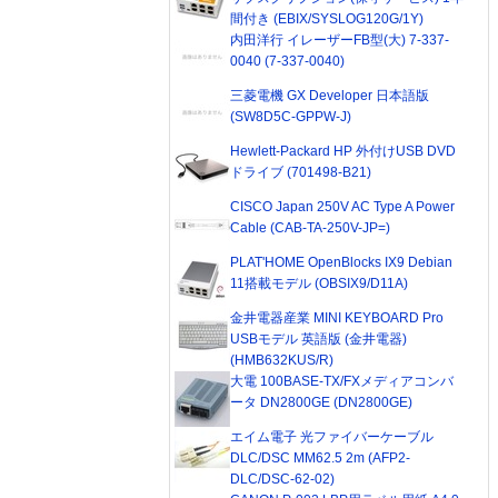
間付き (EBIX/SYSLOG120G/1Y)
内田洋行 イレーザーFB型(大) 7-337-
0040 (7-337-0040)
三菱電機 GX Developer 日本語版
(SW8D5C-GPPW-J)
Hewlett-Packard HP 外付けUSB DVD
ドライブ (701498-B21)
CISCO Japan 250V AC Type A Power
Cable (CAB-TA-250V-JP=)
PLAT'HOME OpenBlocks IX9 Debian
11搭載モデル (OBSIX9/D11A)
金井電器産業 MINI KEYBOARD Pro
USBモデル 英語版 (金井電器)
(HMB632KUS/R)
大電 100BASE-TX/FXメディアコンバ
ータ DN2800GE (DN2800GE)
エイム電子 光ファイバーケーブル
DLC/DSC MM62.5 2m (AFP2-
DLC/DSC-62-02)