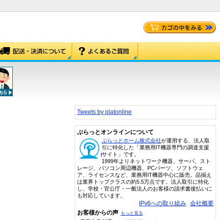
Tweets by platonline
ぷらっとオンラインについて
ぷらっとホーム株式会社
が運用する、法人取
引に特化した「業務用IT機器専門の調達支援
サイト」です。
1999年よりネットワーク機器、サーバ、スト
レージ、パソコン周辺機器、PCパーツ、ソフトウェ
ア、ライセンスなど、業務用IT機器中心に販売。品揃え
は業界トップクラスの約5.5万点です。法人取引に特化
し、学校・官公庁・一般法人のお客様の請求書後払いに
も対応しています。
IPv6への取り組み
会社概要
お客様からの声
もっと見る