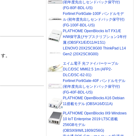
(初年度先出しセンドバック保守付)
(FG-80F-BDL-US)
Fortinet FortiGate-100F バンドルモデ
ル (初年度先出しセンドバック保守付)
(FG-100F-BDL-US)
PLAT'HOME OpenBlocks IoT FX1/E
H/W保守及びサブスクリプション1年付
属 (OBSFX1/E/D11/H1S1)
LENOVO 20X2SC8G00 ThinkPad L14
Gen2 (20X2SC8G00)
ます。
エイム電子 光ファイバーケーブル
DLC/DSC MM62.5 1m (AFP2-
DLC/DSC-62-01)
Fortinet FortiGate-40F バンドルモデル
(初年度先出しセンドバック保守付)
(FG-40F-BDL-US)
PLAT'HOME OpenBlocks A16 Debian
11搭載モデル (OBSA16/D11A)
PLAT'HOME OpenBlocks IX9 Windows
10 IoT Enterprise 2019 LTSC搭載
256GBモデル
(OBSIX9/W/L1809/256G)