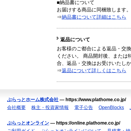
■納品書について
お届けする商品に同梱致します
⇒
納品書について詳細はこちら
返品について
お客様のご都合による返品・交
ください。 商品開封後、または
合、返品・交換はお受けいたし
⇒
返品について詳しくはこちら
ぷらっとホーム株式会社
—
https://www.plathome.co.jp/
会社概要
株主・投資家情報
電子公告
OpenBlocks
ぷらっとオンライン
—
https://online.plathome.co.jp/
ご利用ガイド
ぷらっとオンラインについて
見積書・納