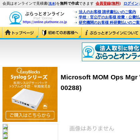
会員はオンラインで見積書(
)を
無料で作成
できます
会員登録(無料)
ログイン
見本
法人のお客様 請求書払いのご案内
学校・官公庁のお客様 校費・公費
研究機関のお客様 科研費払いのご案
Microsoft MOM Ops Mgr 
00288)