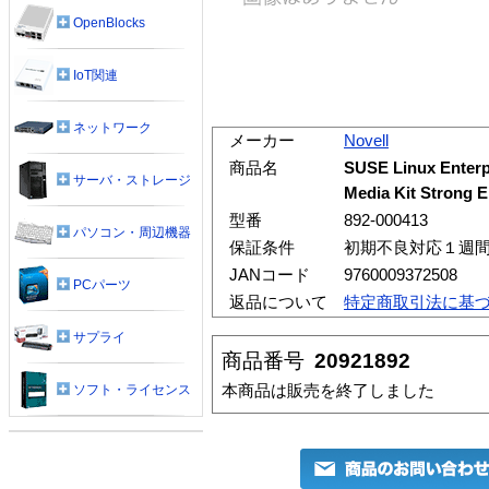
OpenBlocks
IoT関連
ネットワーク
メーカー
Novell
商品名
SUSE Linux Enterp
サーバ・ストレージ
Media Kit Strong En
型番
892-000413
パソコン・周辺機器
保証条件
初期不良対応１週
JANコード
9760009372508
PCパーツ
返品について
特定商取引法に基
サプライ
商品番号
20921892
本商品は販売を終了しました
ソフト・ライセンス