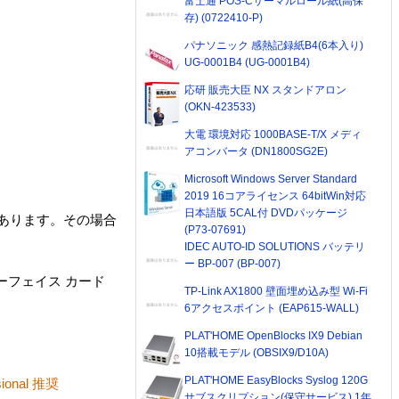
富士通 POS-Cサーマルロール紙(高保
存) (0722410-P)
パナソニック 感熱記録紙B4(6本入り)
UG-0001B4 (UG-0001B4)
応研 販売大臣 NX スタンドアロン
(OKN-423533)
大電 環境対応 1000BASE-T/X メディ
アコンバータ (DN1800SG2E)
Microsoft Windows Server Standard
2019 16コアライセンス 64bitWin対応
日本語版 5CAL付 DVDパッケージ
あります。その場合
(P73-07691)
IDEC AUTO-ID SOLUTIONS バッテリ
ー BP-007 (BP-007)
ンターフェイス カード
TP-Link AX1800 壁面埋め込み型 Wi-Fi
6アクセスポイント (EAP615-WALL)
PLAT'HOME OpenBlocks IX9 Debian
10搭載モデル (OBSIX9/D10A)
PLAT'HOME EasyBlocks Syslog 120G
onal 推奨
サブスクリプション(保守サービス) 1年