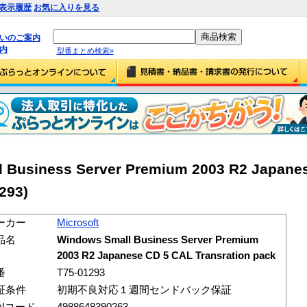
表示履歴
お気に入りを見る
払いのご案内
内
型番まとめ検索»
l Business Server Premium 2003 R2 Japane
293)
ーカー
Microsoft
品名
Windows Small Business Server Premium
2003 R2 Japanese CD 5 CAL Transration pack
番
T75-01293
証条件
初期不良対応１週間センドバック保証
ANコード
4988648390263