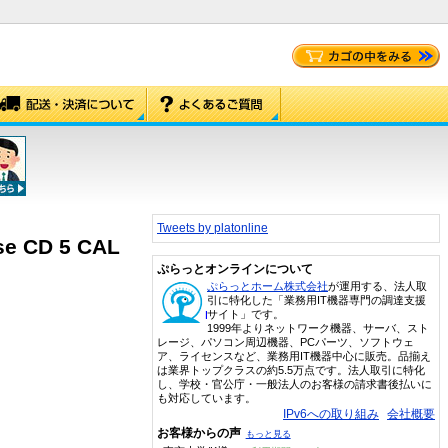
Tweets by platonline
se CD 5 CAL
ぷらっとオンラインについて
ぷらっとホーム株式会社
が運用する、法人取
引に特化した「業務用IT機器専門の調達支援
サイト」です。
1999年よりネットワーク機器、サーバ、スト
レージ、パソコン周辺機器、PCパーツ、ソフトウェ
ア、ライセンスなど、業務用IT機器中心に販売。品揃え
は業界トップクラスの約5.5万点です。法人取引に特化
し、学校・官公庁・一般法人のお客様の請求書後払いに
も対応しています。
IPv6への取り組み
会社概要
お客様からの声
もっと見る