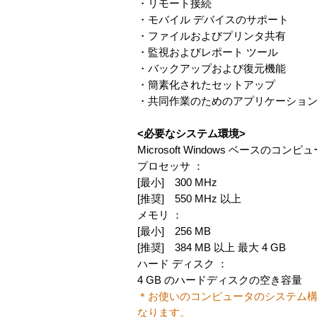
・リモート接続
・モバイル デバイスのサポート
・ファイルおよびプリンタ共有
・監視およびレポート ツール
・バックアップおよび復元機能
・簡素化されたセットアップ
・共同作業のためのアプリケーショ
<必要なシステム環境>
Microsoft Windows ベースのコンピ
プロセッサ ：
[最小] 300 MHz
[推奨] 550 MHz 以上
メモリ ：
[最小] 256 MB
[推奨] 384 MB 以上 最大 4 GB
ハード ディスク ：
4 GB のハードディスクの空き容量
＊お使いのコンピュータのシステム
なります。