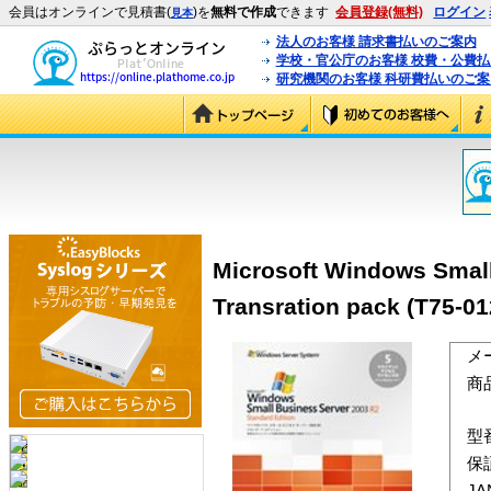
会員はオンラインで見積書(
)を
無料で作成
できます
会員登録(無料)
ログイン
見本
法人のお客様 請求書払いのご案内
学校・官公庁のお客様 校費・公費
研究機関のお客様 科研費払いのご案
Microsoft Windows Smal
Transration pack (T75-01
メ
商
型
保
J