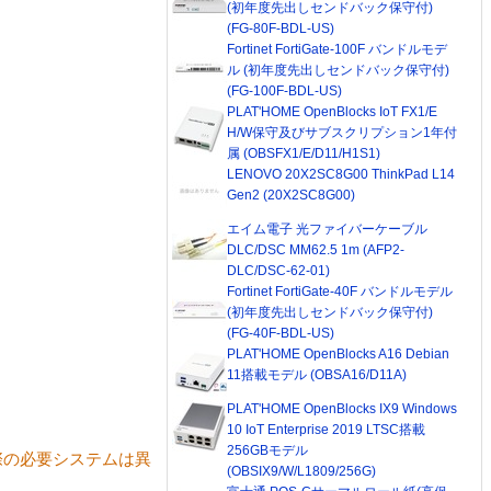
(初年度先出しセンドバック保守付)
(FG-80F-BDL-US)
Fortinet FortiGate-100F バンドルモデ
ル (初年度先出しセンドバック保守付)
(FG-100F-BDL-US)
PLAT'HOME OpenBlocks IoT FX1/E
H/W保守及びサブスクリプション1年付
属 (OBSFX1/E/D11/H1S1)
LENOVO 20X2SC8G00 ThinkPad L14
Gen2 (20X2SC8G00)
エイム電子 光ファイバーケーブル
DLC/DSC MM62.5 1m (AFP2-
DLC/DSC-62-01)
Fortinet FortiGate-40F バンドルモデル
(初年度先出しセンドバック保守付)
(FG-40F-BDL-US)
PLAT'HOME OpenBlocks A16 Debian
11搭載モデル (OBSA16/D11A)
PLAT'HOME OpenBlocks IX9 Windows
10 IoT Enterprise 2019 LTSC搭載
256GBモデル
際の必要システムは異
(OBSIX9/W/L1809/256G)