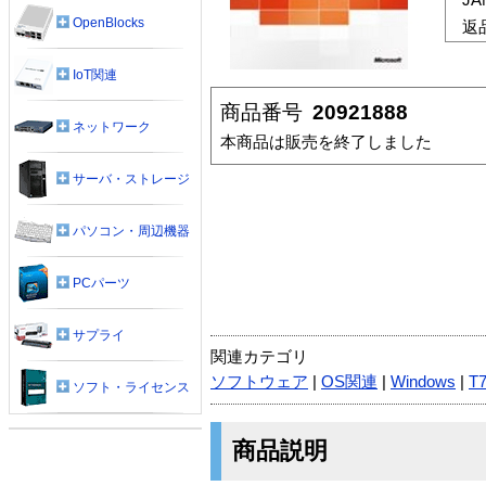
OpenBlocks
返
IoT関連
商品番号
20921888
ネットワーク
本商品は販売を終了しました
サーバ・ストレージ
パソコン・周辺機器
PCパーツ
サプライ
関連カテゴリ
ソフトウェア
|
OS関連
|
Windows
|
T
ソフト・ライセンス
商品説明