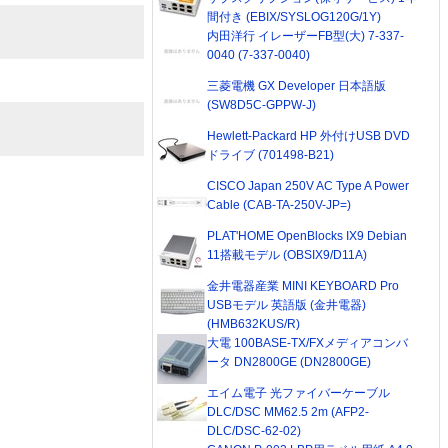
間付き (EBIX/SYSLOG120G/1Y)
内田洋行 イレーザーFB型(大) 7-337-
0040 (7-337-0040)
三菱電機 GX Developer 日本語版
(SW8D5C-GPPW-J)
Hewlett-Packard HP 外付けUSB DVD
ドライブ (701498-B21)
CISCO Japan 250V AC Type A Power
Cable (CAB-TA-250V-JP=)
PLAT'HOME OpenBlocks IX9 Debian
11搭載モデル (OBSIX9/D11A)
金井電器産業 MINI KEYBOARD Pro
USBモデル 英語版 (金井電器)
(HMB632KUS/R)
大電 100BASE-TX/FXメディアコンバ
ータ DN2800GE (DN2800GE)
エイム電子 光ファイバーケーブル
DLC/DSC MM62.5 2m (AFP2-
DLC/DSC-62-02)