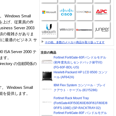
indows Small
産性を上げ、従業員の作
 Server 2003
須の複雑さがありま
模事業所に最適のビジネス サ
その他、多数のメーカー商品を取り扱ってます
ISA Server 2000 テ
注目の商品
まれます。
Fortinet FortiGate-60Fバンドルモデル
(初年度先出しセンドバック保守付)
 Directory の信頼関係の
(FG-60F-BDL-US)
Hewlett-Packard HP LCD 8500 コンソ
ール (AF642A)
IBM Flex System コンソール・ブレイ
dows Small
クアウト・ケーブル (81Y5286)
た機能を提供します。
Fortinet Rack Mount Tray
(FortiGate40F/50E/60E/60F/61F/80E/8
0F/FS-108E) (SP-RACKTRAY-02)
Fortinet FortiGate-80F バンドルモデル