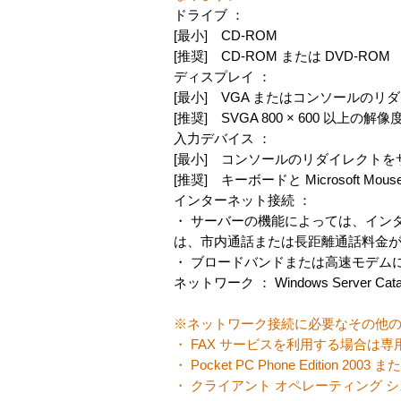
ドライブ ：
[最小] CD-ROM
[推奨] CD-ROM または DVD-ROM
ディスプレイ ：
[最小] VGA またはコンソールの
[推奨] SVGA 800 × 600 以上の解
入力デバイス ：
[最小] コンソールのリダイレクト
[推奨] キーボードと Microsoft
インターネット接続 ：
・ サーバーの機能によっては、イン
は、市内通話または長距離通話料金
・ ブロードバンドまたは高速モデム
ネットワーク ： Windows Serv
※ネットワーク接続に必要なその他
・ FAX サービスを利用する場合は専用
・ Pocket PC Phone Edition 2003 また
・ クライアント オペレーティング システム用の W