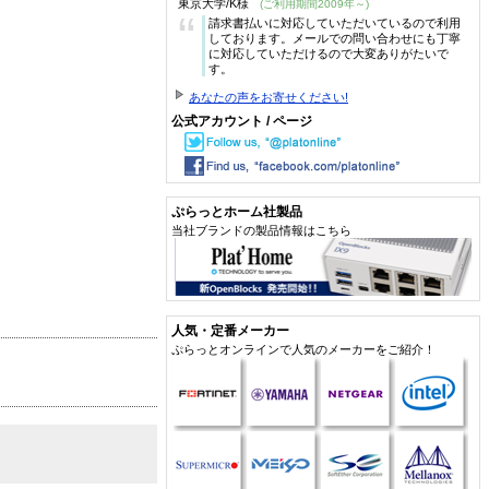
東京大学/K様
(ご利用期間2009年～)
“
請求書払いに対応していただいているので利用
しております。メールでの問い合わせにも丁寧
に対応していただけるので大変ありがたいで
す。
あなたの声をお寄せください!
公式アカウント / ページ
ぷらっとホーム社製品
当社ブランドの製品情報はこちら
人気・定番メーカー
ぷらっとオンラインで人気のメーカーをご紹介！