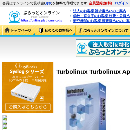
会員はオンラインで見積書(
)を
無料で作成
できます
会員登録(無料)
ログイン
見本
法人のお客様 請求書払いのご案内
学校・官公庁のお客様 校費・公費
研究機関のお客様 科研費払いのご案
Turbolinux Turbolinux Ap