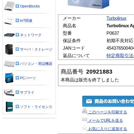
OpenBlocks
メーカー
Turbolinux
IoT関連
商品名
Turbolinux A
型番
P0637
ネットワーク
保証条件
初期不良対応
JANコード
45437650040
サーバ・ストレージ
返品について
特定商取引法
パソコン・周辺機器
商品番号
20921883
PCパーツ
本商品は販売を終了しました
サプライ
ソフト・ライセンス
このページを印刷する
メールでURLを送る
お気に入りに追加する