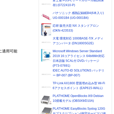
富士通 POS-Cサーマルロール紙(高保
存) (0722410-P)
パナソニック 感熱記録紙B4(6本入り)
UG-0001B4 (UG-0001B4)
応研 販売大臣 NX スタンドアロン
(OKN-423533)
大電 環境対応 1000BASE-T/X メディ
アコンバータ (DN1800SG2E)
ムに適用可能
Microsoft Windows Server Standard
2019 16コアライセンス 64bitWin対応
日本語版 5CAL付 DVDパッケージ
(P73-07691)
IDEC AUTO-ID SOLUTIONS バッテリ
ー BP-007 (BP-007)
TP-Link AX1800 壁面埋め込み型 Wi-Fi
6アクセスポイント (EAP615-WALL)
PLAT'HOME OpenBlocks IX9 Debian
10搭載モデル (OBSIX9/D10A)
PLAT'HOME EasyBlocks Syslog 120G
サブスクリプション(保守サービス) 1年