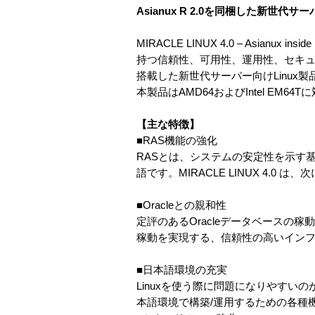
Asianux R 2.0を同梱した新世代サ
MIRACLE LINUX 4.0 – Asian
持つ信頼性、可用性、運用性、セキ
搭載した新世代サーバー向けLinux製
本製品はAMD64およびIntel EM6
【主な特徴】
■RAS機能の強化
RASとは、システムの安定性を示す基本3要素である
語です。MIRACLE LINUX 4.
■Oracleとの親和性
定評のあるOracleデータベース
稼動を実現する、信頼性の高いイン
■日本語環境の充実
Linuxを使う際に問題になりやすいのが
本語環境で構築/運用するための各種