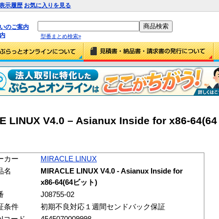
表示履歴
お気に入りを見る
払いのご案内
内
型番まとめ検索»
LINUX V4.0 – Asianux Inside for x86-64(
ーカー
MIRACLE LINUX
品名
MIRACLE LINUX V4.0 - Asianux Inside for
x86-64(64ビット)
番
J08755-02
証条件
初期不良対応１週間センドバック保証
ANコード
4545070009998