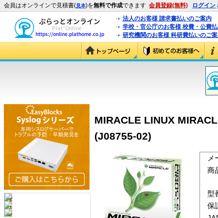
会員はオンラインで見積書(
)を
無料で作成
できます
会員登録(無料)
ログイン
見本
法人のお客様 請求書払いのご案内
学校・官公庁のお客様 校費・公費
研究機関のお客様 科研費払いのご案
MIRACLE LINUX MIRACLE 
(J08755-02)
メ
商
型
保
J