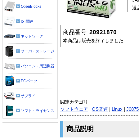
OpenBlocks
返
IoT関連
商品番号
20921870
ネットワーク
本商品は販売を終了しました
サーバ・ストレージ
パソコン・周辺機器
PCパーツ
サプライ
関連カテゴリ
ソフトウェア
|
OS関連
|
Linux
|
J0875
ソフト・ライセンス
商品説明