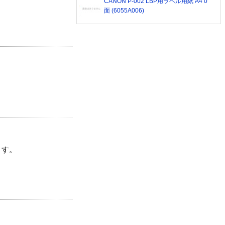
CANON P-002 LBP用ラベル用紙 A4 0
面 (6055A006)
ます。