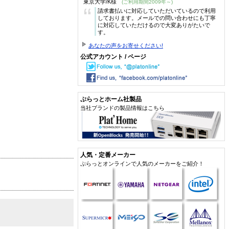
東京大学/K様
(ご利用期間2009年～)
“
請求書払いに対応していただいているので利用
しております。メールでの問い合わせにも丁寧
に対応していただけるので大変ありがたいで
す。
あなたの声をお寄せください!
公式アカウント / ページ
ぷらっとホーム社製品
当社ブランドの製品情報はこちら
人気・定番メーカー
ぷらっとオンラインで人気のメーカーをご紹介！