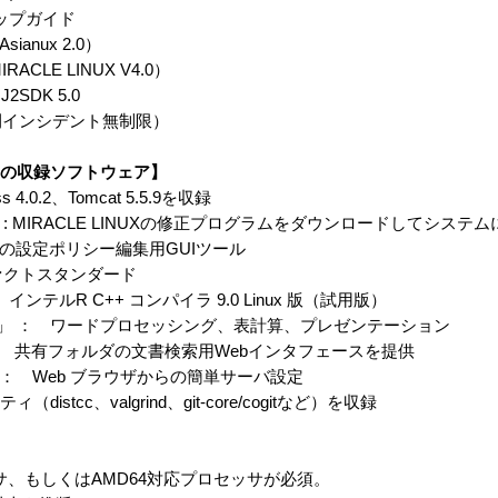
トアップガイド
Asianux 2.0）
ACLE LINUX V4.0）
 J2SDK 5.0
間インシデント無制限）
CD）の収録ソフトウェア】
.0.2、Tomcat 5.5.9を収録
」 : MIRACLE LINUXの修正プログラムをダウンロードしてシステ
 SELinuxの設定ポリシー編集用GUIツール
デファクトスタンダード
ンテルR C++ コンパイラ 9.0 Linux 版（試用版）
1.1.5 」 ： ワードプロセッシング、表計算、プレゼンテーション
E」 ： 共有フォルダの文書検索用Webインタフェースを提供
 ： Web ブラウザからの簡単サーバ設定
stcc、valgrind、git-core/cogitなど）を収録
ロセッサ、もしくはAMD64対応プロセッサが必須。