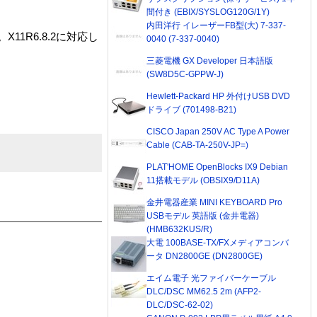
間付き (EBIX/SYSLOG120G/1Y)
内田洋行 イレーザーFB型(大) 7-337-
11R6.8.2に対応し
0040 (7-337-0040)
三菱電機 GX Developer 日本語版
(SW8D5C-GPPW-J)
Hewlett-Packard HP 外付けUSB DVD
ドライブ (701498-B21)
CISCO Japan 250V AC Type A Power
Cable (CAB-TA-250V-JP=)
PLAT'HOME OpenBlocks IX9 Debian
11搭載モデル (OBSIX9/D11A)
金井電器産業 MINI KEYBOARD Pro
USBモデル 英語版 (金井電器)
(HMB632KUS/R)
大電 100BASE-TX/FXメディアコンバ
ータ DN2800GE (DN2800GE)
エイム電子 光ファイバーケーブル
DLC/DSC MM62.5 2m (AFP2-
DLC/DSC-62-02)