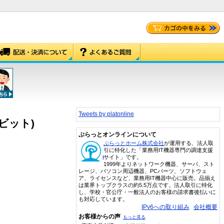
Tweets by platonline
64ビット)
ぷらっとオンラインについて
ぷらっとホーム株式会社
が運用する、法人取
引に特化した「業務用IT機器専門の調達支援
サイト」です。
1999年よりネットワーク機器、サーバ、スト
レージ、パソコン周辺機器、PCパーツ、ソフトウェ
ア、ライセンスなど、業務用IT機器中心に販売。品揃え
は業界トップクラスの約5.5万点です。法人取引に特化
し、学校・官公庁・一般法人のお客様の請求書後払いに
も対応しています。
IPv6への取り組み
会社概要
お客様からの声
もっと見る