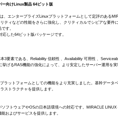
ーバー向けLinux製品 64ビット版
ux inside は、エンタープライズLinuxプラットフォームとして定評のあるMIRA
ュリティなどの性能をさらに強化し、クリティカルでシビアな要件
品です。
4Tに対応した64ビット版パッケージです。
、Reliability 信頼性 、Availability 可用性 、Serviceab
0 は、次に挙げるRAS機能の強化によって、より安定したサーバー運用を
の稼動プラットフォームとしての機能をより充実しました。基幹データ
フラストラクチャを提供します。
ソフトウェアやOSの日本語環境への対応です。MIRACLE LINUX
機能およびサービスを提供します。