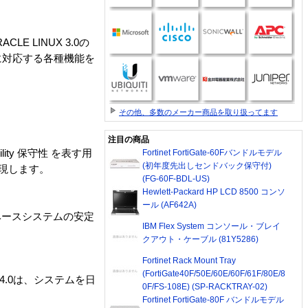
CLE LINUX 3.0の
に対応する各種機能を
その他、多数のメーカー商品を取り扱ってます
注目の商品
ility 保守性 を表す用
Fortinet FortiGate-60Fバンドルモデル
(初年度先出しセンドバック保守付)
実現します。
(FG-60F-BDL-US)
Hewlett-Packard HP LCD 8500 コンソ
ール (AF642A)
ベースシステムの安定
IBM Flex System コンソール・ブレイ
クアウト・ケーブル (81Y5286)
Fortinet Rack Mount Tray
(FortiGate40F/50E/60E/60F/61F/80E/8
 4.0は、システムを日
0F/FS-108E) (SP-RACKTRAY-02)
Fortinet FortiGate-80F バンドルモデル