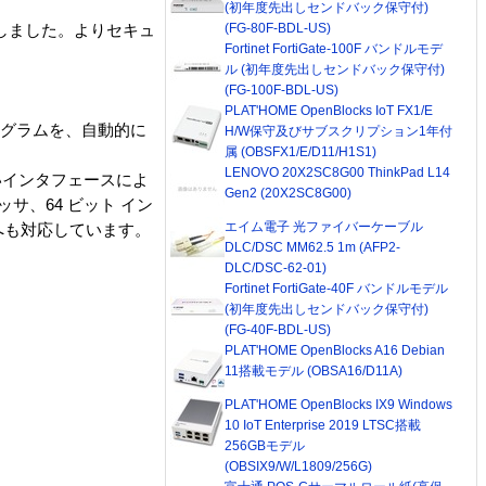
(初年度先出しセンドバック保守付)
(FG-80F-BDL-US)
しました。よりセキュ
Fortinet FortiGate-100F バンドルモデ
ル (初年度先出しセンドバック保守付)
(FG-100F-BDL-US)
PLAT'HOME OpenBlocks IoT FX1/E
ログラムを、自動的に
H/W保守及びサブスクリプション1年付
属 (OBSFX1/E/D11/H1S1)
LENOVO 20X2SC8G00 ThinkPad L14
いインタフェースによ
Gen2 (20X2SC8G00)
サ、64 ビット イン
エイム電子 光ファイバーケーブル
コアへも対応しています。
DLC/DSC MM62.5 1m (AFP2-
DLC/DSC-62-01)
Fortinet FortiGate-40F バンドルモデル
(初年度先出しセンドバック保守付)
(FG-40F-BDL-US)
PLAT'HOME OpenBlocks A16 Debian
11搭載モデル (OBSA16/D11A)
PLAT'HOME OpenBlocks IX9 Windows
10 IoT Enterprise 2019 LTSC搭載
256GBモデル
(OBSIX9/W/L1809/256G)