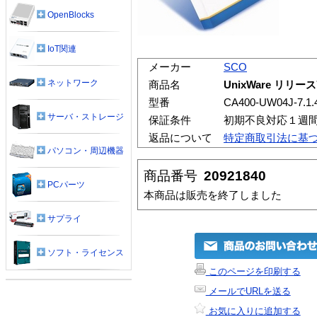
OpenBlocks
IoT関連
メーカー
SCO
ネットワーク
商品名
UnixWare リリ
型番
CA400-UW04J-7.1.
サーバ・ストレージ
保証条件
初期不良対応１週
返品について
特定商取引法に基
パソコン・周辺機器
商品番号
20921840
PCパーツ
本商品は販売を終了しました
サプライ
ソフト・ライセンス
このページを印刷する
メールでURLを送る
お気に入りに追加する