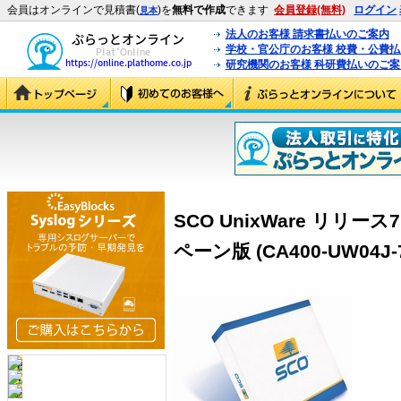
会員はオンラインで見積書(
)を
無料で作成
できます
会員登録(無料)
ログイン
見本
法人のお客様 請求書払いのご案内
学校・官公庁のお客様 校費・公費
研究機関のお客様 科研費払いのご案
SCO UnixWare リリー
ペーン版 (CA400-UW04J-7.