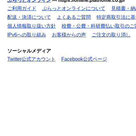
ぷらっとオンライン
—
https://online.plathome.co.jp/
ご利用ガイド
ぷらっとオンラインについて
見積書・納
配送・決済について
よくあるご質問
特定商取引法に基
個人情報取り扱い方針
校費・公費・科研費払い取引のご
IPv6への取り組み
お客様からの声
ご注文の取り消し
ソーシャルメディア
Twitter公式アカウント
Facebook公式ページ