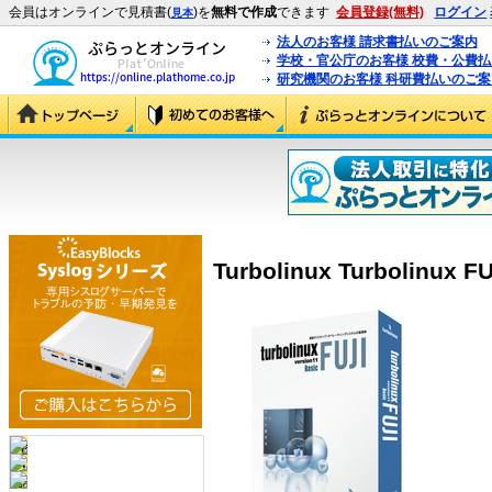
会員はオンラインで見積書(
)を
無料で作成
できます
会員登録(無料)
ログイン
見本
法人のお客様 請求書払いのご案内
学校・官公庁のお客様 校費・公費
研究機関のお客様 科研費払いのご案
Turbolinux Turbolinux FU