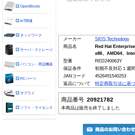
OpenBlocks
IoT関連
ネットワーク
メーカー
SIOS Technology
商品名
Red Hat Enterprise
サーバ・ストレージ
x86、AMD64、Intel
型番
RED240063Y
パソコン・周辺機器
保証条件
初期不良対応１週
JANコード
4526491540253
PCパーツ
返品について
特定商取引法に基
サプライ
商品番号
20921782
本商品は販売を終了しました
ソフト・ライセンス