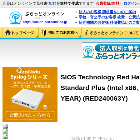
会員はオンラインで見積書(
)を
無料で作成
できます
会員登録(無料)
ログイン
見本
法人のお客様 請求書払いのご案内
学校・官公庁のお客様 校費・公費
研究機関のお客様 科研費払いのご案
SIOS Technology Red Hat
Standard Plus (Intel x
YEAR) (RED240063Y)