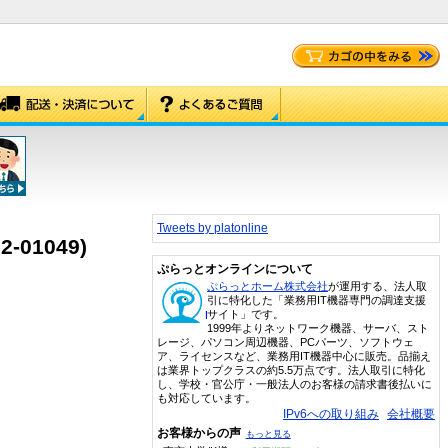
Tweets by platonline
72-01049)
ぷらっとオンラインについて
ぷらっとホーム株式会社
が運用する、法人取
引に特化した「業務用IT機器専門の調達支援
サイト」です。
1999年よりネットワーク機器、サーバ、スト
レージ、パソコン周辺機器、PCパーツ、ソフトウェ
ア、ライセンスなど、業務用IT機器中心に販売。品揃え
は業界トップクラスの約5.5万点です。法人取引に特化
し、学校・官公庁・一般法人のお客様の請求書後払いに
も対応しています。
IPv6への取り組み
会社概要
お客様からの声
もっと見る