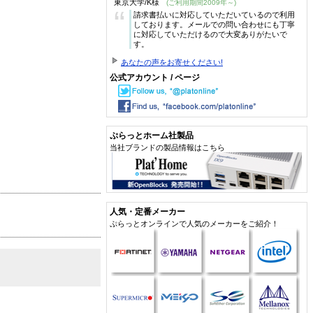
東京大学/K様
(ご利用期間2009年～)
“
請求書払いに対応していただいているので利用
しております。メールでの問い合わせにも丁寧
に対応していただけるので大変ありがたいで
す。
あなたの声をお寄せください!
公式アカウント / ページ
ぷらっとホーム社製品
当社ブランドの製品情報はこちら
人気・定番メーカー
ぷらっとオンラインで人気のメーカーをご紹介！