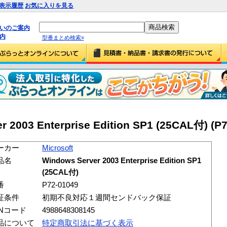
表示履歴
お気に入りを見る
払いのご案内
内
型番まとめ検索»
r 2003 Enterprise Edition SP1 (25CAL付) (P
ーカー
Microsoft
品名
Windows Server 2003 Enterprise Edition SP1
(25CAL付)
番
P72-01049
証条件
初期不良対応１週間センドバック保証
ANコード
4988648308145
品について
特定商取引法に基づく表示