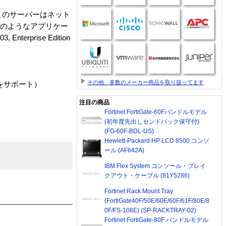
ます。このサーバーはネット
トのようなアプリケー
prise Edition
その他、多数のメーカー商品を取り扱ってます
でをサポート）
注目の商品
Fortinet FortiGate-60Fバンドルモデル
(初年度先出しセンドバック保守付)
(FG-60F-BDL-US)
Hewlett-Packard HP LCD 8500 コンソ
ール (AF642A)
IBM Flex System コンソール・ブレイ
クアウト・ケーブル (81Y5286)
Fortinet Rack Mount Tray
(FortiGate40F/50E/60E/60F/61F/80E/8
0F/FS-108E) (SP-RACKTRAY-02)
Fortinet FortiGate-80F バンドルモデル