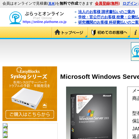
会員はオンラインで見積書(
)を
無料で作成
できます
会員登録(無料)
ログイン
見本
法人のお客様 請求書払いのご案内
学校・官公庁のお客様 校費・公費
研究機関のお客様 科研費払いのご案
Microsoft Windows Serve
メ
商
型
保
J
返