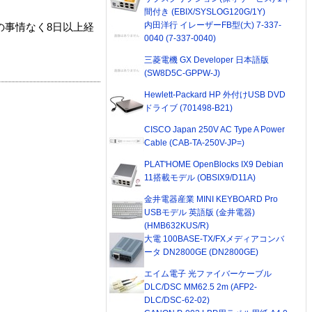
間付き (EBIX/SYSLOG120G/1Y)
内田洋行 イレーザーFB型(大) 7-337-
の事情なく8日以上経
0040 (7-337-0040)
三菱電機 GX Developer 日本語版
(SW8D5C-GPPW-J)
Hewlett-Packard HP 外付けUSB DVD
ドライブ (701498-B21)
CISCO Japan 250V AC Type A Power
Cable (CAB-TA-250V-JP=)
PLAT'HOME OpenBlocks IX9 Debian
11搭載モデル (OBSIX9/D11A)
金井電器産業 MINI KEYBOARD Pro
USBモデル 英語版 (金井電器)
(HMB632KUS/R)
大電 100BASE-TX/FXメディアコンバ
ータ DN2800GE (DN2800GE)
エイム電子 光ファイバーケーブル
DLC/DSC MM62.5 2m (AFP2-
DLC/DSC-62-02)