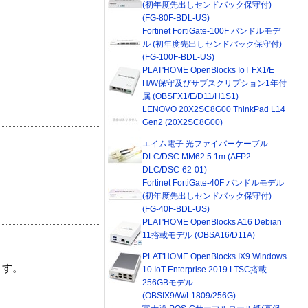
(初年度先出しセンドバック保守付)
(FG-80F-BDL-US)
Fortinet FortiGate-100F バンドルモデ
ル (初年度先出しセンドバック保守付)
(FG-100F-BDL-US)
PLAT'HOME OpenBlocks IoT FX1/E
H/W保守及びサブスクリプション1年付
属 (OBSFX1/E/D11/H1S1)
LENOVO 20X2SC8G00 ThinkPad L14
Gen2 (20X2SC8G00)
エイム電子 光ファイバーケーブル
DLC/DSC MM62.5 1m (AFP2-
DLC/DSC-62-01)
Fortinet FortiGate-40F バンドルモデル
(初年度先出しセンドバック保守付)
(FG-40F-BDL-US)
PLAT'HOME OpenBlocks A16 Debian
11搭載モデル (OBSA16/D11A)
PLAT'HOME OpenBlocks IX9 Windows
ます。
10 IoT Enterprise 2019 LTSC搭載
256GBモデル
(OBSIX9/W/L1809/256G)