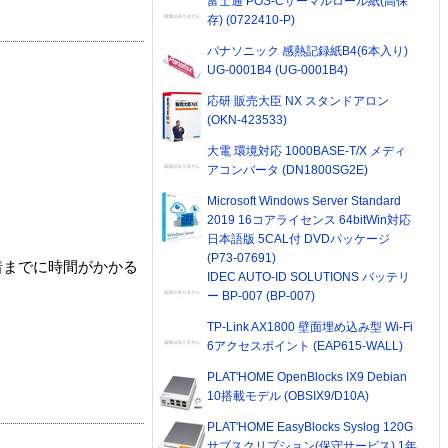
富士通 POS-Cサーマルロール紙(高保
存) (0722410-P)
パナソニック 感熱記録紙B4(6本入り)
UG-0001B4 (UG-0001B4)
応研 販売大臣 NX スタンドアロン
(OKN-423533)
大電 環境対応 1000BASE-T/X メディ
アコンバータ (DN1800SG2E)
Microsoft Windows Server Standard
2019 16コアライセンス 64bitWin対応
日本語版 5CAL付 DVDパッケージ
(P73-07691)
着までに時間がかかる
IDEC AUTO-ID SOLUTIONS バッテリ
ー BP-007 (BP-007)
TP-Link AX1800 壁面埋め込み型 Wi-Fi
6アクセスポイント (EAP615-WALL)
PLAT'HOME OpenBlocks IX9 Debian
10搭載モデル (OBSIX9/D10A)
PLAT'HOME EasyBlocks Syslog 120G
サブスクリプション(保守サービス) 1年