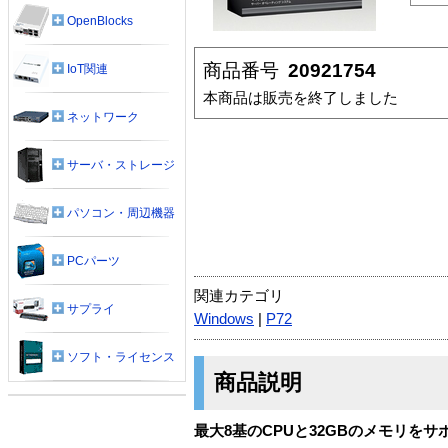
OpenBlocks
商品番号
20921754
IoT関連
本商品は販売を終了しました
ネットワーク
サーバ・ストレージ
パソコン・周辺機器
PCパーツ
関連カテゴリ
サプライ
Windows
|
P72
ソフト・ライセンス
商品説明
最大8基のCPUと32GBのメモリを