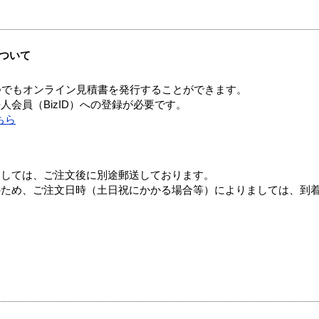
ついて
つでもオンライン見積書を発行することができます。
会員（BizID）への登録が必要です。
ちら
ましては、ご注文後に別途郵送しております。
のため、ご注文日時（土日祝にかかる場合等）によりましては、到