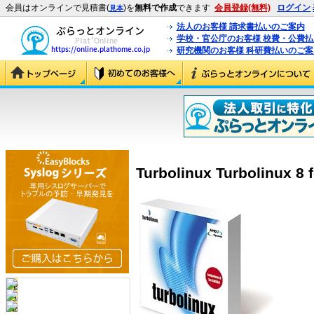
会員はオンラインで見積書(
)を
無料で作成
できます
会員登録(無料)
ログイン
見本
法人のお客様 請求書払いのご案内
学校・官公庁のお客様 校費・公費
研究機関のお客様 科研費払いのご案
Turbolinux Turbolinux 8 