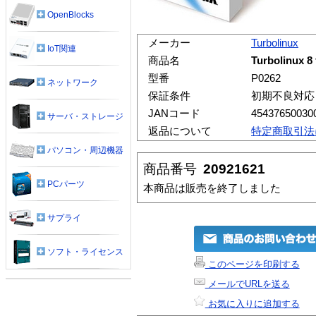
OpenBlocks
メーカー
Turbolinux
IoT関連
商品名
Turbolinux 8
型番
P0262
ネットワーク
保証条件
初期不良対応
JANコード
45437650030
サーバ・ストレージ
返品について
特定商取引法
パソコン・周辺機器
商品番号
20921621
PCパーツ
本商品は販売を終了しました
サプライ
ソフト・ライセンス
このページを印刷する
メールでURLを送る
お気に入りに追加する