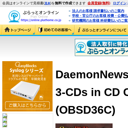
会員はオンラインで見積書(
)を
無料で作成
できます
会員登録(無料)
ログイン
見本
法人のお客様 請求書払いのご案内
学校・官公庁のお客様 校費・公費
研究機関のお客様 科研費払いのご案
DaemonNews
3-CDs in CD 
(OBSD36C)