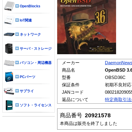
OpenBlocks
IoT関連
ネットワーク
サーバ・ストレージ
メーカー
DaemonNew
パソコン・周辺機器
商品名
OpenBSD 3.6
PCパーツ
型番
OBSD36C
保証条件
初期不良対応
サプライ
JANコード
08021820905
返品について
特定商取引法
ソフト・ライセンス
商品番号
20921578
本商品は販売を終了しました