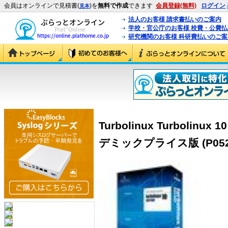
会員はオンラインで見積書(
)を
無料で作成
できます
会員登録(無料)
ログイン
見本
法人のお客様 請求書払いのご案内
学校・官公庁のお客様 校費・公費
研究機関のお客様 科研費払いのご案
Turbolinux Turbolinux 1
デミックプライス版 (P052