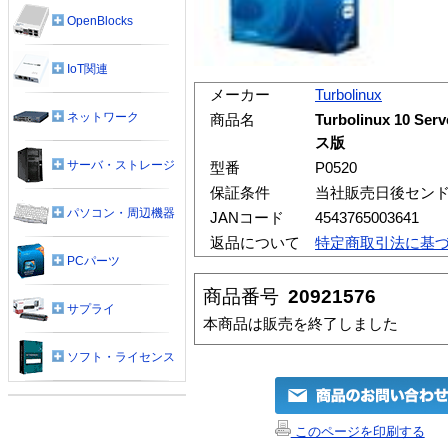
OpenBlocks
IoT関連
メーカー
Turbolinux
ネットワーク
商品名
Turbolinux 10 S
ス版
サーバ・ストレージ
型番
P0520
保証条件
当社販売日後セン
パソコン・周辺機器
JANコード
4543765003641
返品について
特定商取引法に基
PCパーツ
商品番号
20921576
サプライ
本商品は販売を終了しました
ソフト・ライセンス
このページを印刷する