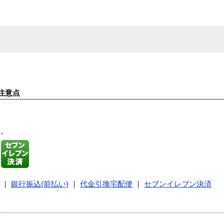
注意点
す。
｜
銀行振込(前払い)
｜
代金引換宅配便
｜
セブンイレブン決済