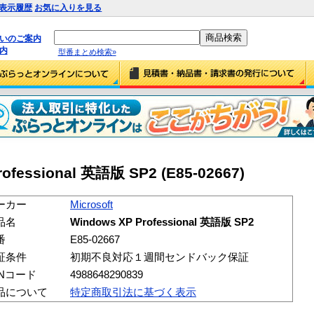
表示履歴
お気に入りを見る
払いのご案内
内
型番まとめ検索»
rofessional 英語版 SP2 (E85-02667)
ーカー
Microsoft
品名
Windows XP Professional 英語版 SP2
番
E85-02667
証条件
初期不良対応１週間センドバック保証
ANコード
4988648290839
品について
特定商取引法に基づく表示