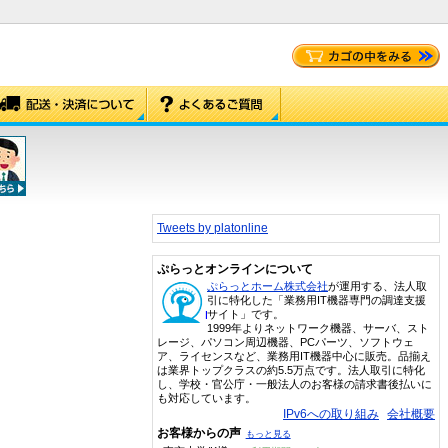
Tweets by platonline
ぷらっとオンラインについて
ぷらっとホーム株式会社
が運用する、法人取
引に特化した「業務用IT機器専門の調達支援
サイト」です。
1999年よりネットワーク機器、サーバ、スト
レージ、パソコン周辺機器、PCパーツ、ソフトウェ
ア、ライセンスなど、業務用IT機器中心に販売。品揃え
は業界トップクラスの約5.5万点です。法人取引に特化
し、学校・官公庁・一般法人のお客様の請求書後払いに
も対応しています。
IPv6への取り組み
会社概要
お客様からの声
もっと見る