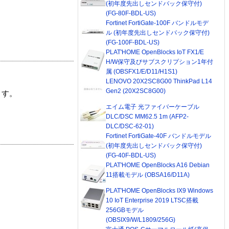
(初年度先出しセンドバック保守付)
(FG-80F-BDL-US)
Fortinet FortiGate-100F バンドルモデ
ル (初年度先出しセンドバック保守付)
(FG-100F-BDL-US)
PLAT'HOME OpenBlocks IoT FX1/E
H/W保守及びサブスクリプション1年付
属 (OBSFX1/E/D11/H1S1)
LENOVO 20X2SC8G00 ThinkPad L14
Gen2 (20X2SC8G00)
ます。
エイム電子 光ファイバーケーブル
DLC/DSC MM62.5 1m (AFP2-
DLC/DSC-62-01)
Fortinet FortiGate-40F バンドルモデル
(初年度先出しセンドバック保守付)
(FG-40F-BDL-US)
PLAT'HOME OpenBlocks A16 Debian
11搭載モデル (OBSA16/D11A)
PLAT'HOME OpenBlocks IX9 Windows
10 IoT Enterprise 2019 LTSC搭載
256GBモデル
(OBSIX9/W/L1809/256G)