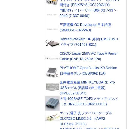
間付き (EBIX/SYSLOG120G/1Y)
内田洋行 イレーザーFB型(大) 7-337-
0040 (7-337-0040)
三菱電機 GX Developer 日本語版
(SW8D5C-GPPW-J)
Hewlett-Packard HP 外付けUSB DVD
ドライブ (701498-B21)
CISCO Japan 250V AC Type A Power
Cable (CAB-TA-250V-JP=)
PLAT'HOME OpenBlocks IX9 Debian
11搭載モデル (OBSIX9/D11A)
金井電器産業 MINI KEYBOARD Pro
USBモデル 英語版 (金井電器)
(HMB632KUS/R)
大電 100BASE-TX/FXメディアコンバ
ータ DN2800GE (DN2800GE)
エイム電子 光ファイバーケーブル
DLC/DSC MM62.5 2m (AFP2-
DLC/DSC-62-02)