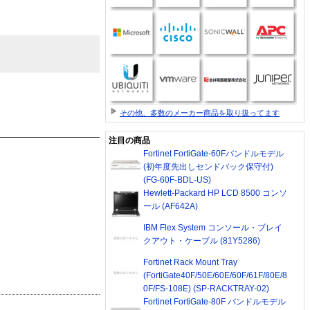
その他、多数のメーカー商品を取り扱ってます
注目の商品
Fortinet FortiGate-60Fバンドルモデル
(初年度先出しセンドバック保守付)
(FG-60F-BDL-US)
Hewlett-Packard HP LCD 8500 コンソ
ール (AF642A)
IBM Flex System コンソール・ブレイ
クアウト・ケーブル (81Y5286)
Fortinet Rack Mount Tray
(FortiGate40F/50E/60E/60F/61F/80E/8
0F/FS-108E) (SP-RACKTRAY-02)
Fortinet FortiGate-80F バンドルモデル