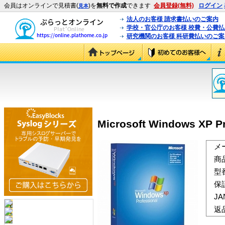
会員はオンラインで見積書(
)を
無料で作成
できます
会員登録(無料)
ログイン
見本
法人のお客様 請求書払いのご案内
学校・官公庁のお客様 校費・公費
研究機関のお客様 科研費払いのご案
Microsoft Windows XP P
メ
商
型
保
J
返