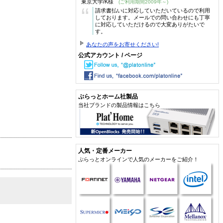
東京大学/K様
(ご利用期間2009年～)
“
請求書払いに対応していただいているので利用
しております。メールでの問い合わせにも丁寧
に対応していただけるので大変ありがたいで
す。
あなたの声をお寄せください!
公式アカウント / ページ
ぷらっとホーム社製品
当社ブランドの製品情報はこちら
人気・定番メーカー
ぷらっとオンラインで人気のメーカーをご紹介！