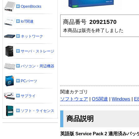
OpenBlocks
商品番号
20921570
IoT関連
本商品は販売を終了しました
ネットワーク
サーバ・ストレージ
パソコン・周辺機器
PCパーツ
関連カテゴリ
サプライ
ソフトウェア
|
OS関連
|
Windows
|
E
ソフト・ライセンス
商品説明
英語版 Service Pack 2 適用済みパ