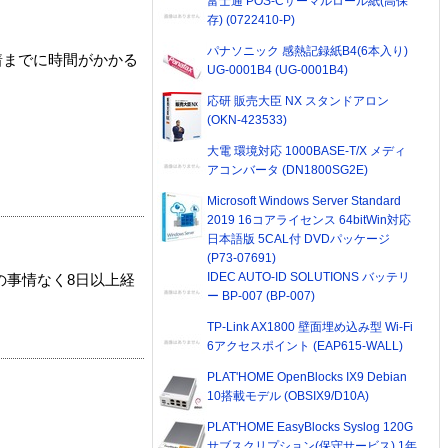
富士通 POS-Cサーマルロール紙(高保
存) (0722410-P)
パナソニック 感熱記録紙B4(6本入り)
着までに時間がかかる
UG-0001B4 (UG-0001B4)
応研 販売大臣 NX スタンドアロン
(OKN-423533)
大電 環境対応 1000BASE-T/X メディ
アコンバータ (DN1800SG2E)
Microsoft Windows Server Standard
2019 16コアライセンス 64bitWin対応
日本語版 5CAL付 DVDパッケージ
(P73-07691)
IDEC AUTO-ID SOLUTIONS バッテリ
の事情なく8日以上経
ー BP-007 (BP-007)
TP-Link AX1800 壁面埋め込み型 Wi-Fi
6アクセスポイント (EAP615-WALL)
PLAT'HOME OpenBlocks IX9 Debian
10搭載モデル (OBSIX9/D10A)
PLAT'HOME EasyBlocks Syslog 120G
サブスクリプション(保守サービス) 1年