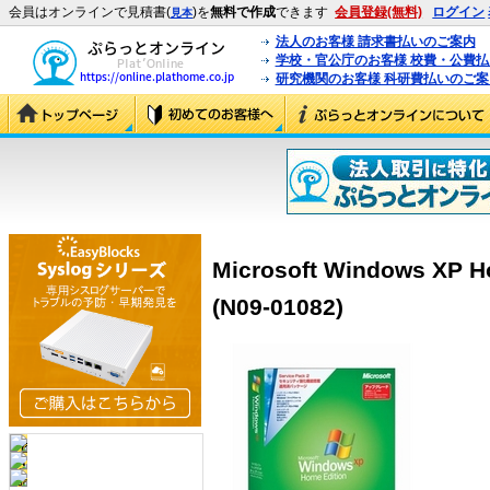
会員はオンラインで見積書(
)を
無料で作成
できます
会員登録(無料)
ログイン
見本
法人のお客様 請求書払いのご案内
学校・官公庁のお客様 校費・公費
研究機関のお客様 科研費払いのご案
Microsoft Windows 
(N09-01082)