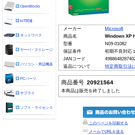
OpenBlocks
IoT関連
メーカー
Microsoft
ネットワーク
商品名
Windows X
型番
N09-01082
サーバ・ストレージ
保証条件
初期不良対応
JANコード
498864828740
パソコン・周辺機器
返品について
特定商取引法
PCパーツ
商品番号
20921564
本商品は販売を終了しました
サプライ
ソフト・ライセンス
このページを印刷する
メールでURLを送る