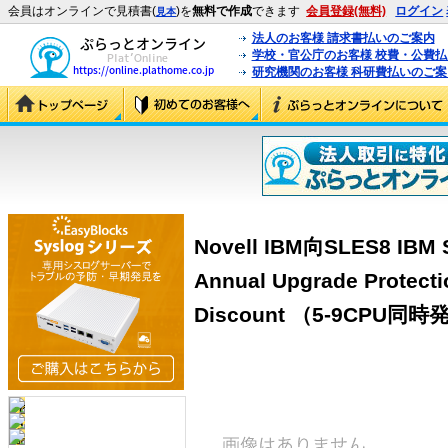
会員はオンラインで見積書(
)を
無料で作成
できます
会員登録(無料)
ログイン
見本
法人のお客様 請求書払いのご案内
学校・官公庁のお客様 校費・公費
研究機関のお客様 科研費払いのご案
Novell IBM向SLES8 IBM S
Annual Upgrade Protecti
Discount （5-9CPU同時発