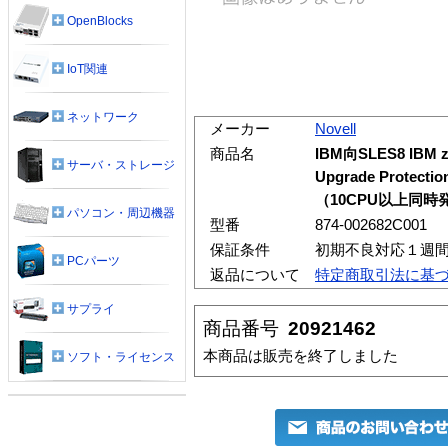
OpenBlocks
IoT関連
ネットワーク
メーカー
Novell
商品名
IBM向SLES8 IBM zS
サーバ・ストレージ
Upgrade Protectio
（10CPU以上同時
パソコン・周辺機器
型番
874-002682C001
保証条件
初期不良対応１週
PCパーツ
返品について
特定商取引法に基
サプライ
商品番号
20921462
本商品は販売を終了しました
ソフト・ライセンス