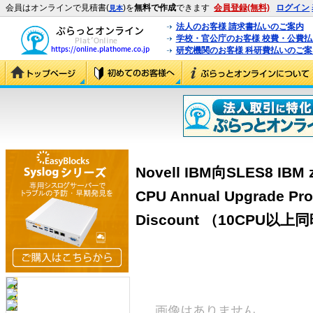
会員はオンラインで見積書(
)を
無料で作成
できます
会員登録(無料)
ログイン
見本
法人のお客様 請求書払いのご案内
学校・官公庁のお客様 校費・公費
研究機関のお客様 科研費払いのご案
Novell IBM向SLES8 IBM z
CPU Annual Upgrade Pro
Discount （10CPU以上同時