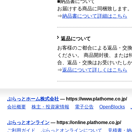
■納品書について
お届けする商品に同梱致します
⇒
納品書について詳細はこちら
返品について
お客様のご都合による返品・交
ください。 商品開封後、または
合、返品・交換はお受けいたし
⇒
返品について詳しくはこちら
ぷらっとホーム株式会社
—
https://www.plathome.co.jp/
会社概要
株主・投資家情報
電子公告
OpenBlocks
ぷらっとオンライン
—
https://online.plathome.co.jp/
ご利用ガイド
ぷらっとオンラインについて
見積書・納