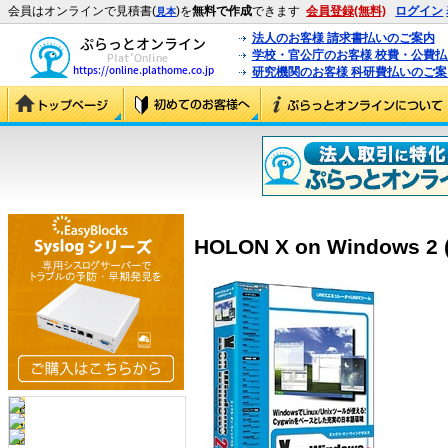
会員はオンラインで見積書(
)を
無料で作成
できます
会員登録(無料)
ログイン
見本
法人のお客様 請求書払いのご案内
学校・官公庁のお客様 校費・公費
研究機関のお客様 科研費払いのご案
HOLON X on Windows 2 (