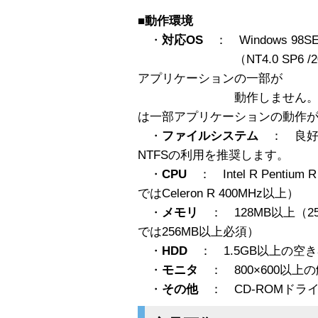
■動作環境
・
対応OS
： Windows 98SE/M
（NT4.0 SP6 /2000
アプリケーションの一部が
動作しません。また、98SE/
は一部アプリケーションの動作
・
ファイルシステム
： 良好
NTFSの利用を推奨します。
・
CPU
： Intel R Pentium R
ではCeleron R 400MHz以上）
・
メモリ
： 128MB以上（256
では256MB以上必須）
・
HDD
： 1.5GB以上の空
・
モニタ
： 800×600以上の解
・
その他
： CD-ROMドラ