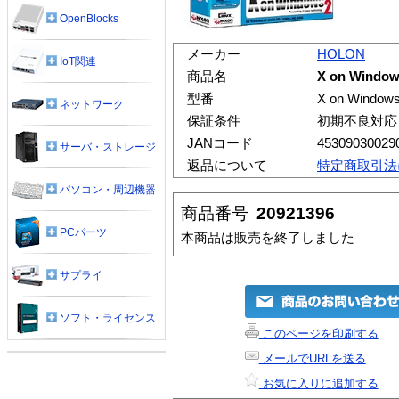
OpenBlocks
メーカー
HOLON
IoT関連
商品名
X on Window
型番
X on Windows
ネットワーク
保証条件
初期不良対応
JANコード
45309030029
サーバ・ストレージ
返品について
特定商取引法
パソコン・周辺機器
商品番号
20921396
PCパーツ
本商品は販売を終了しました
サプライ
ソフト・ライセンス
このページを印刷する
メールでURLを送る
お気に入りに追加する