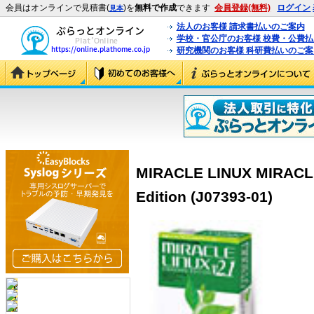
会員はオンラインで見積書(
)を
無料で作成
できます
会員登録(無料)
ログイン
見本
法人のお客様 請求書払いのご案内
学校・官公庁のお客様 校費・公費
研究機関のお客様 科研費払いのご案
MIRACLE LINUX MIRACLE
Edition (J07393-01)