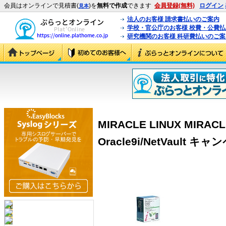
会員はオンラインで見積書(
)を
無料で作成
できます
会員登録(無料)
ログイン
見本
法人のお客様 請求書払いのご案内
学校・官公庁のお客様 校費・公費
研究機関のお客様 科研費払いのご案
MIRACLE LINUX MIRACLE
Oracle9i/NetVault キャ