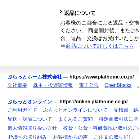
返品について
お客様のご都合による返品・交
ください。 商品開封後、または
合、返品・交換はお受けいたし
⇒
返品について詳しくはこちら
ぷらっとホーム株式会社
—
https://www.plathome.co.jp/
会社概要
株主・投資家情報
電子公告
OpenBlocks
ぷらっとオンライン
—
https://online.plathome.co.jp/
ご利用ガイド
ぷらっとオンラインについて
見積書・納
配送・決済について
よくあるご質問
特定商取引法に基
個人情報取り扱い方針
校費・公費・科研費払い取引のご
IPv6への取り組み
お客様からの声
ご注文の取り消し