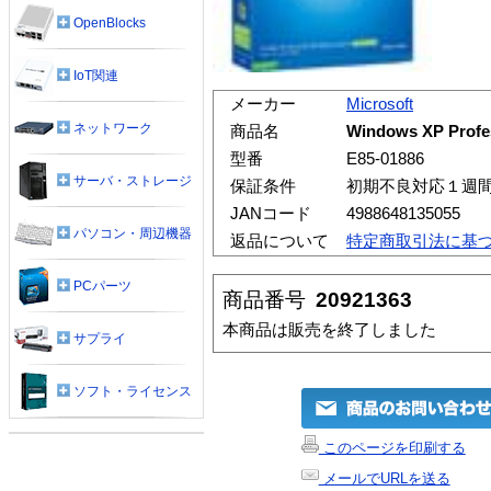
OpenBlocks
IoT関連
メーカー
Microsoft
ネットワーク
商品名
Windows XP Pr
型番
E85-01886
サーバ・ストレージ
保証条件
初期不良対応１週
JANコード
4988648135055
パソコン・周辺機器
返品について
特定商取引法に基
PCパーツ
商品番号
20921363
本商品は販売を終了しました
サプライ
ソフト・ライセンス
このページを印刷する
メールでURLを送る