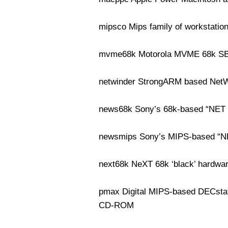
mipsco Mips family of workstatio
mvme68k Motorola MVME 68k S
netwinder StrongARM based Net
news68k Sony’s 68k-based “NE
newsmips Sony’s MIPS-based “
next68k NeXT 68k ‘black’ hardwa
pmax Digital MIPS-based DECsta
CD-ROM