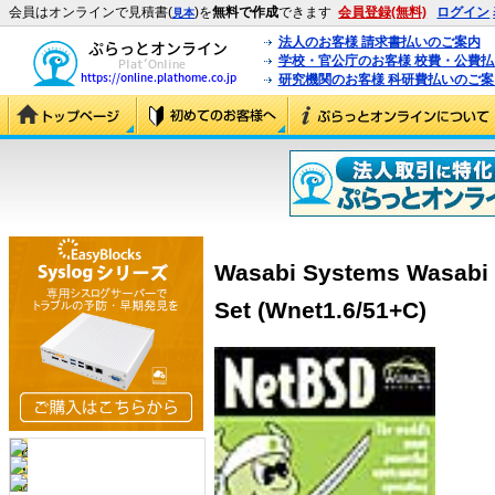
会員はオンラインで見積書(
)を
無料で作成
できます
会員登録(無料)
ログイン
見本
法人のお客様 請求書払いのご案内
学校・官公庁のお客様 校費・公費
研究機関のお客様 科研費払いのご案
Wasabi Systems Wasabi 
Set (Wnet1.6/51+C)