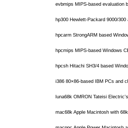
evbmips MIPS-based evaluation 
hp300 Hewlett-Packard 9000/300 
hpcarm StrongARM based Windo
hpcmips MIPS-based Windows C
hpcsh Hitachi SH3/4 based Win
i386 80×86-based IBM PCs and c
luna68k OMRON Tateisi Electric’
mac68k Apple Macintosh with 68
macppc Apple Power Macintosh a