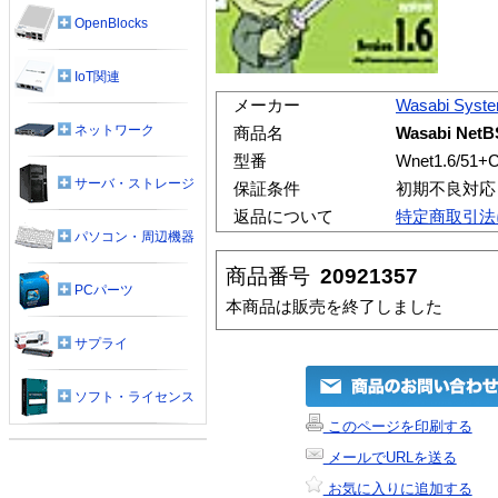
OpenBlocks
IoT関連
メーカー
Wasabi Syst
ネットワーク
商品名
Wasabi NetBS
型番
Wnet1.6/51+
サーバ・ストレージ
保証条件
初期不良対応
返品について
特定商取引法
パソコン・周辺機器
商品番号
20921357
PCパーツ
本商品は販売を終了しました
サプライ
ソフト・ライセンス
このページを印刷する
メールでURLを送る
お気に入りに追加する