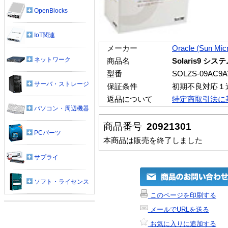
OpenBlocks
IoT関連
メーカー
Oracle (Sun Mic
ネットワーク
商品名
Solaris9 
型番
SOLZS-09AC9
サーバ・ストレージ
保証条件
初期不良対応１
返品について
特定商取引法に
パソコン・周辺機器
商品番号
20921301
PCパーツ
本商品は販売を終了しました
サプライ
ソフト・ライセンス
このページを印刷する
メールでURLを送る
お気に入りに追加する