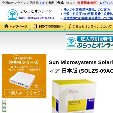
会員はオンラインで見積書(
)を
無料で作成
できます
会員登録(無料)
ログイン
見本
法人のお客様 請求書払いのご案内
学校・官公庁のお客様 校費・公費
研究機関のお客様 科研費払いのご案
Sun Microsystems S
ィア 日本版 (SOLZS-09AC