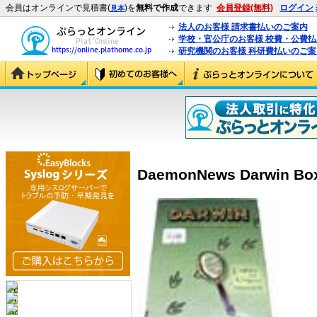
会員はオンラインで見積書(
)を
無料で作成
できます
会員登録(無料)
ログイン
見本
法人のお客様 請求書払いのご案内
学校・官公庁のお客様 校費・公費
研究機関のお客様 科研費払いのご案
DaemonNews Darwin Box