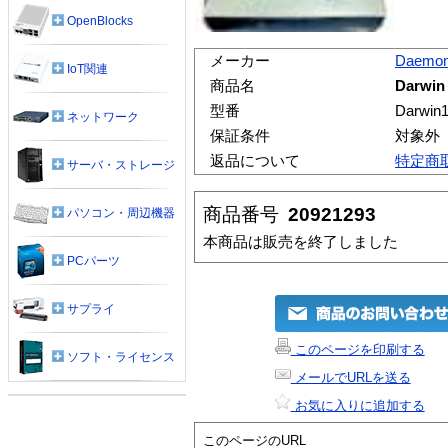
OpenBlocks
メーカー
Daemo
IoT関連
商品名
Darwin
型番
Darwin
ネットワーク
保証条件
対象外
返品について
特定商
サーバ・ストレージ
商品番号
20921293
パソコン・周辺機器
本商品は販売を終了しました
PCパーツ
サプライ
このページを印刷する
ソフト・ライセンス
メールでURLを送る
お気に入りに追加する
このページのURL