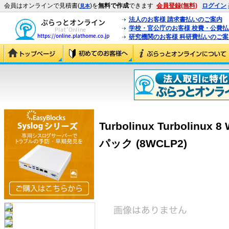
会員はオンラインで見積書(
)を
無料で作成
できます
会員登録(無料)
ログイン
見本
法人のお客様 請求書払いのご案内
学校・官公庁のお客様 校費・公費
研究機関のお客様 科研費払いのご案
Turbolinux Turbolinux
パック (8WCLP2)