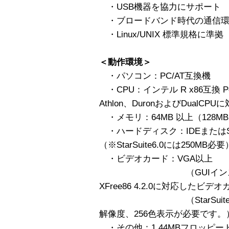
・USB機器を協力にサポート
・ブロードバンド時代の通信環
・Linux/UNIX 標準規格に準拠
＜動作環境＞
・パソコン：PC/AT互換機
・CPU：インテル R x86互換 Pe
Athlon、DuronおよびDualCPU
・メモリ：64MB 以上（128M
・ハードディスク：IDEまたはSC
（※StarSuite6.0には250MB必要
・ビデオカード：VGA以上
（GUIインストール
XFree86 4.2.0に対応したビ
（StarSuite6.0を
解像度、256色表示が必要です。
・その他：1.44MBフロッピー