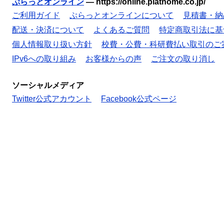
ぷらっとオンライン
—
https://online.plathome.co.jp/
ご利用ガイド
ぷらっとオンラインについて
見積書・納
配送・決済について
よくあるご質問
特定商取引法に基
個人情報取り扱い方針
校費・公費・科研費払い取引のご
IPv6への取り組み
お客様からの声
ご注文の取り消し
ソーシャルメディア
Twitter公式アカウント
Facebook公式ページ