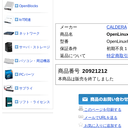
OpenBlocks
IoT関連
メーカー
CALDERA
ネットワーク
商品名
OpenLinu
型番
OpenLinu
サーバ・ストレージ
保証条件
初期不良１
返品について
特定商取引
パソコン・周辺機器
商品番号
20921212
PCパーツ
本商品は販売を終了しました
サプライ
ソフト・ライセンス
このページを印刷する
メールでURLを送る
お気に入りに追加する