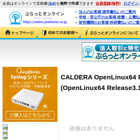
会員はオンラインで見積書(
)を
無料で作成
できます
会員登録(無料)
ログイン
見本
法人のお客様 請求書払いのご案内
学校・官公庁のお客様 校費・公費
研究機関のお客様 科研費払いのご案
CALDERA OpenLinux64
(OpenLinux64 Release