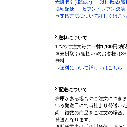
売掛取引(後払い)
｜
銀行振込(後
換宅配便
｜
セブンイレブン決済
⇒
支払方法について詳しくはこ
送料について
1つのご注文毎に
一律1,100円(税
※売掛取引(後払い)のお客様は33
無料！
⇒
送料について詳しくはこちら
配送について
在庫がある場合のご注文につき
いる発送日にて当社より発送い
尚、複数の商品をご注文の場合
発送となります。
※配送業者は「佐川急便」また