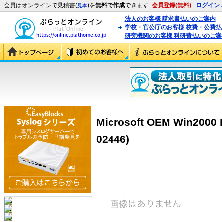
会員はオンラインで見積書(
)を
無料で作成
できます
会員登録(無料)
ログイン
見本
法人のお客様 請求書払いのご案内
学校・官公庁のお客様 校費・公費
研究機関のお客様 科研費払いのご案
Microsoft OEM Win2000 P
02446)