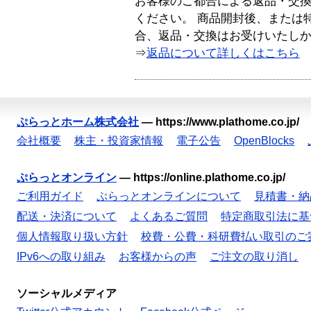
お客様のご都合による返品・交
ください。 商品開封後、または
合、返品・交換はお受けいたし
⇒
返品について詳しくはこちら
ぷらっとホーム株式会社
—
https://www.plathome.co.jp/
会社概要
株主・投資家情報
電子公告
OpenBlocks
ぷらっとオンライン
—
https://online.plathome.co.jp/
ご利用ガイド
ぷらっとオンラインについて
見積書・納
配送・決済について
よくあるご質問
特定商取引法に基
個人情報取り扱い方針
校費・公費・科研費払い取引のご
IPv6への取り組み
お客様からの声
ご注文の取り消し
ソーシャルメディア