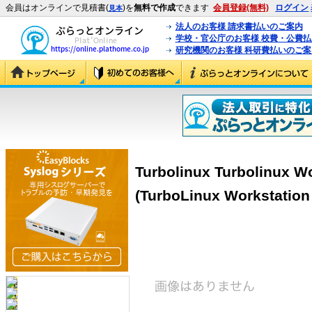
会員はオンラインで見積書(
)を
無料で作成
できます
会員登録(無料)
ログイン
見本
法人のお客様 請求書払いのご案内
学校・官公庁のお客様 校費・公費
研究機関のお客様 科研費払いのご案
Turbolinux Turbolinux 
(TurboLinux Workstatio