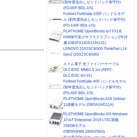
(初年度先出しセンドバック保守付)
(FG-80F-BDL-US)
Fortinet FortiGate-100F バンドルモデ
ル (初年度先出しセンドバック保守付)
(FG-100F-BDL-US)
PLAT'HOME OpenBlocks IoT FX1/E
H/W保守及びサブスクリプション1年付
属 (OBSFX1/E/D11/H1S1)
LENOVO 20X2SC8G00 ThinkPad L14
Gen2 (20X2SC8G00)
エイム電子 光ファイバーケーブル
DLC/DSC MM62.5 1m (AFP2-
DLC/DSC-62-01)
Fortinet FortiGate-40F バンドルモデル
(初年度先出しセンドバック保守付)
(FG-40F-BDL-US)
PLAT'HOME OpenBlocks A16 Debian
11搭載モデル (OBSA16/D11A)
PLAT'HOME OpenBlocks IX9 Windows
10 IoT Enterprise 2019 LTSC搭載
256GBモデル
(OBSIX9/W/L1809/256G)