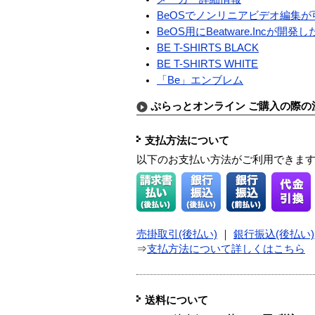
BeOSでノンリニアビデオ編集
BeOS用にBeatware.Incが開
BE T-SHIRTS BLACK
BE T-SHIRTS WHITE
「Be」エンブレム
ぷらっとオンライン ご購入の際の
支払方法について
以下のお支払い方法がご利用できま
売掛取引(後払い)
｜
銀行振込(後払い)
⇒
支払方法について詳しくはこちら
送料について