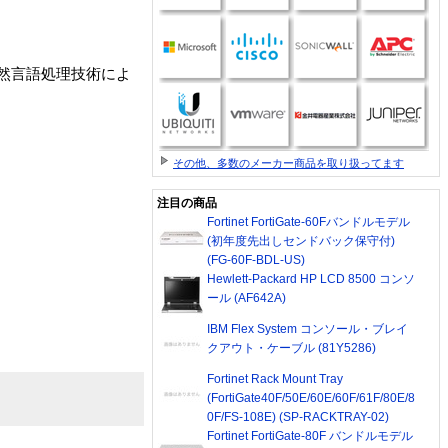
自然言語処理技術によ
その他、多数のメーカー商品を取り扱ってます
注目の商品
Fortinet FortiGate-60Fバンドルモデル
(初年度先出しセンドバック保守付)
(FG-60F-BDL-US)
Hewlett-Packard HP LCD 8500 コンソ
ール (AF642A)
IBM Flex System コンソール・ブレイ
クアウト・ケーブル (81Y5286)
Fortinet Rack Mount Tray
(FortiGate40F/50E/60E/60F/61F/80E/8
0F/FS-108E) (SP-RACKTRAY-02)
Fortinet FortiGate-80F バンドルモデル