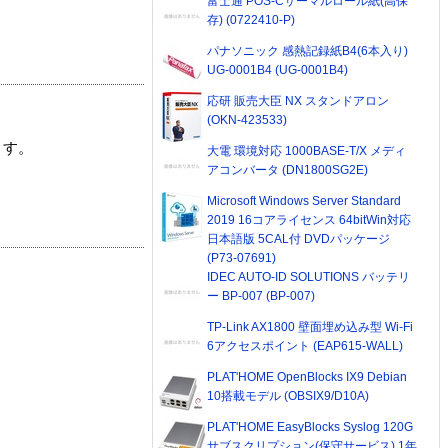
富士通 POS-Cサーマルロール紙(高保
存) (0722410-P)
パナソニック 感熱記録紙B4(6本入り)
UG-0001B4 (UG-0001B4)
応研 販売大臣 NX スタンドアロン
(OKN-423533)
ます。
大電 環境対応 1000BASE-T/X メディ
アコンバータ (DN1800SG2E)
Microsoft Windows Server Standard
2019 16コアライセンス 64bitWin対応
日本語版 5CAL付 DVDパッケージ
(P73-07691)
IDEC AUTO-ID SOLUTIONS バッテリ
ー BP-007 (BP-007)
TP-Link AX1800 壁面埋め込み型 Wi-Fi
6アクセスポイント (EAP615-WALL)
PLAT'HOME OpenBlocks IX9 Debian
10搭載モデル (OBSIX9/D10A)
PLAT'HOME EasyBlocks Syslog 120G
サブスクリプション(保守サービス) 1年