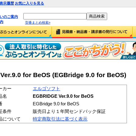
表示履歴
お気に入りを見る
払いのご案内
内
型番まとめ検索»
.0 for BeOS (EGBridge 9.0 for BeOS)
ーカー
エルゴソフト
品名
EGBRIDGE Ver.9.0 for BeOS
番
EGBridge 9.0 for BeOS
証条件
販売日より１年間センドバック保証
品について
特定商取引法に基づく表示