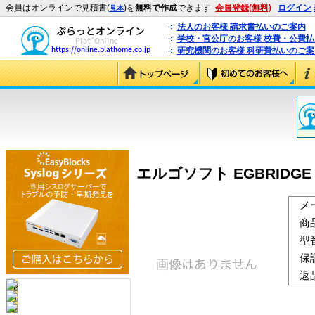
会員はオンラインで見積書(
)を
無料で作成
できます
会員登録(無料)
ログイン
見本
法人のお客様 請求書払いのご案内
学校・官公庁のお客様 校費・公費
研究機関のお客様 科研費払いのご案
エルゴソフト EGBRIDGE Ver.9
メ
商
型
保
返