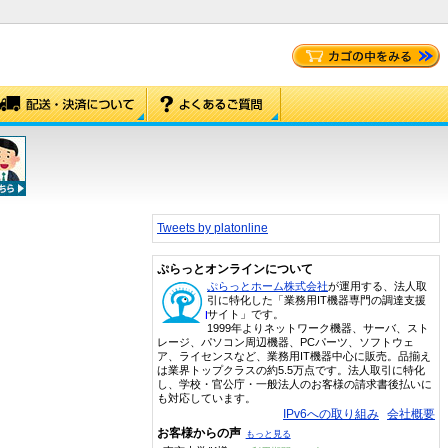
Tweets by platonline
ぷらっとオンラインについて
ぷらっとホーム株式会社
が運用する、法人取
引に特化した「業務用IT機器専門の調達支援
サイト」です。
1999年よりネットワーク機器、サーバ、スト
レージ、パソコン周辺機器、PCパーツ、ソフトウェ
ア、ライセンスなど、業務用IT機器中心に販売。品揃え
は業界トップクラスの約5.5万点です。法人取引に特化
し、学校・官公庁・一般法人のお客様の請求書後払いに
も対応しています。
IPv6への取り組み
会社概要
お客様からの声
もっと見る