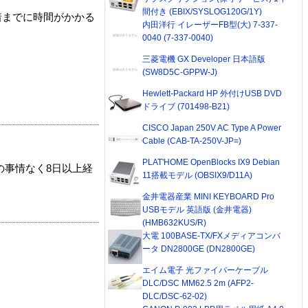
間付き (EBIX/SYSLOG120G/1Y)
着までに時間がかかる
内田洋行 イレーザーFB型(大) 7-337-
0040 (7-337-0040)
三菱電機 GX Developer 日本語版
(SW8D5C-GPPW-J)
Hewlett-Packard HP 外付けUSB DVD
ドライブ (701498-B21)
CISCO Japan 250V AC Type A Power
Cable (CAB-TA-250V-JP=)
PLAT'HOME OpenBlocks IX9 Debian
の事情なく8日以上経
11搭載モデル (OBSIX9/D11A)
金井電器産業 MINI KEYBOARD Pro
USBモデル 英語版 (金井電器)
(HMB632KUS/R)
大電 100BASE-TX/FXメディアコンバ
ータ DN2800GE (DN2800GE)
エイム電子 光ファイバーケーブル
DLC/DSC MM62.5 2m (AFP2-
DLC/DSC-62-02)