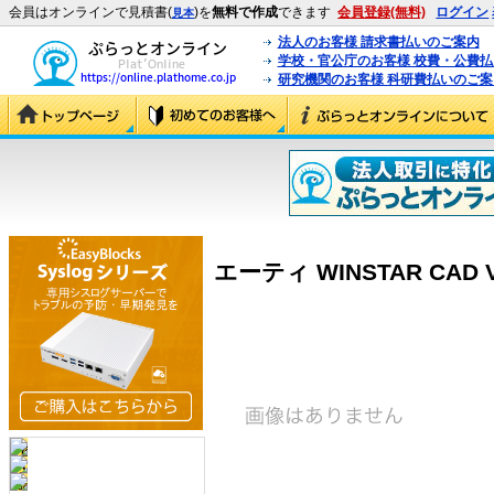
会員はオンラインで見積書(
)を
無料で作成
できます
会員登録(無料)
ログイン
見本
法人のお客様 請求書払いのご案内
学校・官公庁のお客様 校費・公費
研究機関のお客様 科研費払いのご案
エーティ WINSTAR CAD Ve