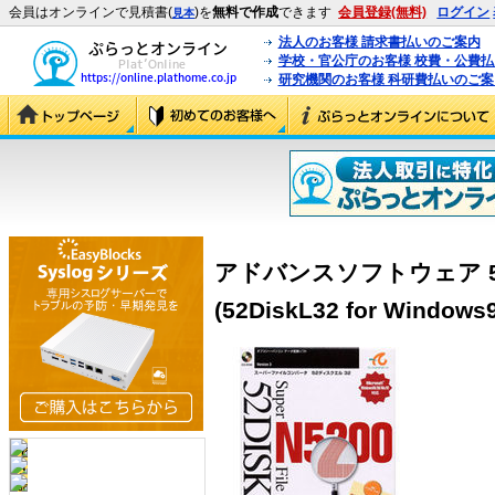
会員はオンラインで見積書(
)を
無料で作成
できます
会員登録(無料)
ログイン
見本
法人のお客様 請求書払いのご案内
学校・官公庁のお客様 校費・公費
研究機関のお客様 科研費払いのご案
アドバンスソフトウェア 52Disk
(52DiskL32 for Windows9