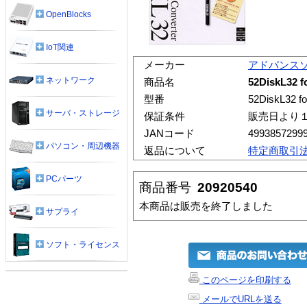
OpenBlocks
IoT関連
メーカー
アドバンス
ネットワーク
商品名
52DiskL32 f
型番
52DiskL32 f
サーバ・ストレージ
保証条件
販売日より
JANコード
4993857299
パソコン・周辺機器
返品について
特定商取引
PCパーツ
商品番号
20920540
本商品は販売を終了しました
サプライ
ソフト・ライセンス
このページを印刷する
メールでURLを送る