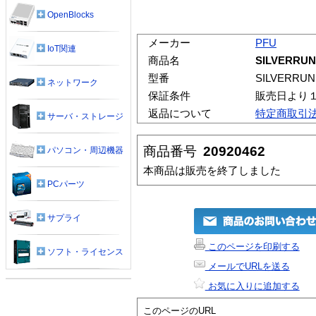
OpenBlocks
メーカー
PFU
IoT関連
商品名
SILVERRUN
型番
SILVERRUN
ネットワーク
保証条件
販売日より
返品について
特定商取引
サーバ・ストレージ
商品番号
20920462
パソコン・周辺機器
本商品は販売を終了しました
PCパーツ
サプライ
このページを印刷する
ソフト・ライセンス
メールでURLを送る
お気に入りに追加する
このページのURL