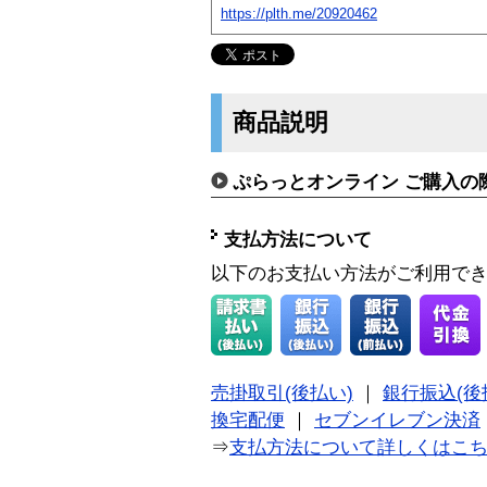
https://plth.me/20920462
商品説明
ぷらっとオンライン ご購入の
支払方法について
以下のお支払い方法がご利用で
売掛取引(後払い)
｜
銀行振込(後
換宅配便
｜
セブンイレブン決済
⇒
支払方法について詳しくはこ