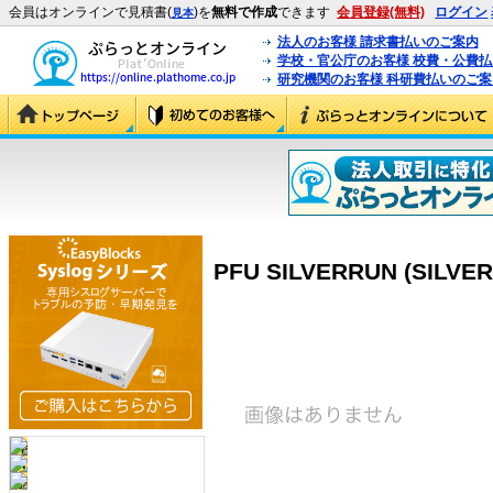
会員はオンラインで見積書(
)を
無料で作成
できます
会員登録(無料)
ログイン
見本
法人のお客様 請求書払いのご案内
学校・官公庁のお客様 校費・公費
研究機関のお客様 科研費払いのご案
PFU SILVERRUN (SILVE