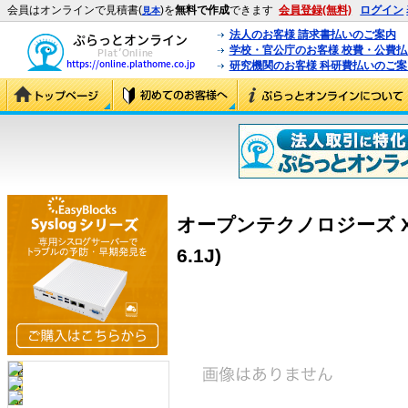
会員はオンラインで見積書(
)を
無料で作成
できます
会員登録(無料)
ログイン
見本
法人のお客様 請求書払いのご案内
学校・官公庁のお客様 校費・公費
研究機関のお客様 科研費払いのご案
オープンテクノロジーズ XTE
6.1J)