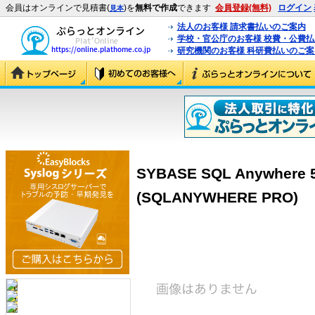
会員はオンラインで見積書(
)を
無料で作成
できます
会員登録(無料)
ログイン
見本
法人のお客様 請求書払いのご案内
学校・官公庁のお客様 校費・公費
研究機関のお客様 科研費払いのご案
SYBASE SQL Anywhere 5.
(SQLANYWHERE PRO)