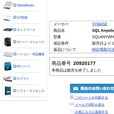
OpenBlocks
IoT関連
メーカー
SYBASE
ネットワーク
商品名
SQL Anywher
型番
SQLANYWH
サーバ・ストレージ
保証条件
販売日より
返品について
特定商取引
パソコン・周辺機器
商品番号
20920177
PCパーツ
本商品は販売を終了しました
サプライ
ソフト・ライセンス
このページを印刷する
メールでURLを送る
お気に入りに追加する