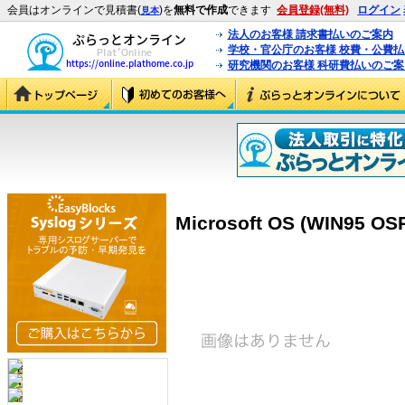
会員はオンラインで見積書(
)を
無料で作成
できます
会員登録(無料)
ログイン
見本
法人のお客様 請求書払いのご案内
学校・官公庁のお客様 校費・公費
研究機関のお客様 科研費払いのご案
Microsoft OS (WIN95 OSR