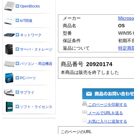
OpenBlocks
メーカー
Microso
IoT関連
商品名
OS
型番
WIN95 
ネットワーク
保証条件
初期不
返品について
特定商
サーバ・ストレージ
商品番号
20920174
パソコン・周辺機器
本商品は販売を終了しました
PCパーツ
サプライ
このページを印刷する
ソフト・ライセンス
メールでURLを送る
お気に入りに追加する
このページのURL