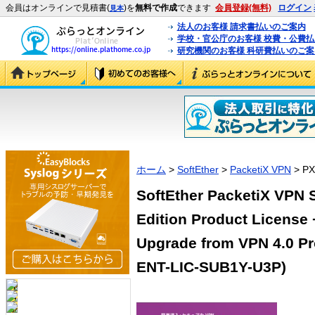
会員はオンラインで見積書(
)を
無料で作成
できます
会員登録(無料)
ログイン
見本
法人のお客様 請求書払いのご案内
学校・官公庁のお客様 校費・公費
研究機関のお客様 科研費払いのご案
ホーム
>
SoftEther
>
PacketiX VPN
> PX
SoftEther PacketiX VPN S
Edition Product License 
Upgrade from VPN 4.0 Pro
ENT-LIC-SUB1Y-U3P)