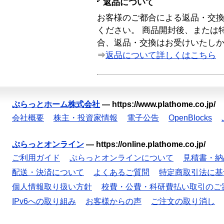
返品について
お客様のご都合による返品・交
ください。 商品開封後、または
合、返品・交換はお受けいたし
⇒
返品について詳しくはこちら
ぷらっとホーム株式会社
—
https://www.plathome.co.jp/
会社概要
株主・投資家情報
電子公告
OpenBlocks
ぷらっとオンライン
—
https://online.plathome.co.jp/
ご利用ガイド
ぷらっとオンラインについて
見積書・納
配送・決済について
よくあるご質問
特定商取引法に基
個人情報取り扱い方針
校費・公費・科研費払い取引のご
IPv6への取り組み
お客様からの声
ご注文の取り消し