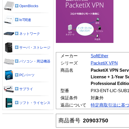
OpenBlocks
IoT関連
ネットワーク
サーバ・ストレージ
メーカー
SoftEther
パソコン・周辺機器
シリーズ
PacketiX VPN
商品名
PacketiX VPN Serve
PCパーツ
License + 1-Year S
Professional Editi
サプライ
型番
PX3-ENT-LIC-SUB
保証条件
対象外
ソフト・ライセンス
返品について
特定商取引法に基
商品番号
20903750