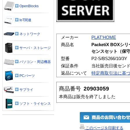
OpenBlocks
IoT関連
ネットワーク
メーカー
PLAT'HOME
商品名
PacketiX BOXシリ
サーバ・ストレージ
センスセット（保守
型番
P2-S/BS266/10/3Y
パソコン・周辺機器
保証条件
当社販売日後センド
返品について
特定商取引法に基
PCパーツ
商品番号
20903059
サプライ
本商品は販売を終了しました
ソフト・ライセンス
このページを印刷する