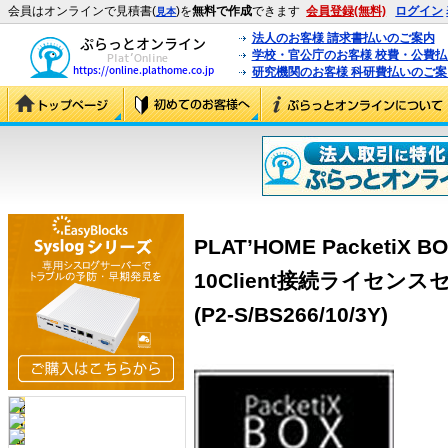
会員はオンラインで見積書(
)を
無料で作成
できます
会員登録(無料)
ログイン
見本
法人のお客様 請求書払いのご案内
学校・官公庁のお客様 校費・公費
研究機関のお客様 科研費払いのご案
PLAT’HOME PacketiX 
10Client接続ライセン
(P2-S/BS266/10/3Y)