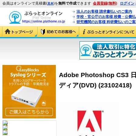
会員はオンラインで見積書(
)を
無料で作成
できます
会員登録(無料)
ログイン
見本
法人のお客様 請求書払いのご案内
学校・官公庁のお客様 校費・公費
研究機関のお客様 科研費払いのご案
Adobe Photoshop C
ディア(DVD) (23102418)