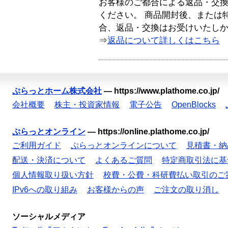
お客様のご都合による返品・交
ください。 商品開封後、または
合、返品・交換はお受けいたし
⇒
返品について詳しくはこちら
ぷらっとホーム株式会社
—
https://www.plathome.co.jp/
会社概要
株主・投資家情報
電子公告
OpenBlocks
ぷらっとオンライン
—
https://online.plathome.co.jp/
ご利用ガイド
ぷらっとオンラインについて
見積書・納
配送・決済について
よくあるご質問
特定商取引法に基
個人情報取り扱い方針
校費・公費・科研費払い取引のご
IPv6への取り組み
お客様からの声
ご注文の取り消し
ソーシャルメディア