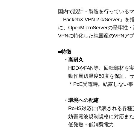
国内で設計・製造を行っているマイクロ
「PacketiX VPN 2.0/Serv
に、OpenMicroServerの
VPNに特化した純国産のVPNア
■特徴
・高耐久
HDDやFAN等、回転部材を
動作周辺温度50度を保証。サー
* PoE受電時。結露しない事
・環境への配慮
RoHS対応に代表される各種
妨害電波規制規格に対応また
低発熱・低消費電力