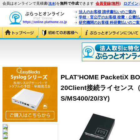
会員はオンラインで見積書(
)を
無料で作成
できます
会員登録(無料)
ログイン
見本
法人のお客様 請求書払いのご案内
学校・官公庁のお客様 校費・公費
研究機関のお客様 科研費払いのご案
PLAT’HOME PacketiX 
20Client接続ライセンス
S/MS400/20/3Y)