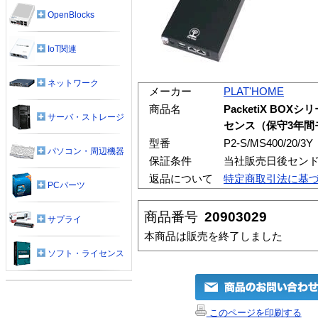
OpenBlocks
IoT関連
ネットワーク
メーカー
PLAT'HOME
商品名
PacketiX BOXシリ
サーバ・ストレージ
センス（保守3年間
型番
P2-S/MS400/20/3Y
パソコン・周辺機器
保証条件
当社販売日後センド
返品について
特定商取引法に基
PCパーツ
商品番号
20903029
サプライ
本商品は販売を終了しました
ソフト・ライセンス
このページを印刷する