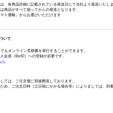
ては、各商品詳細に記載されている発送日にて当社より発送いたし
送は商品がすべて揃ってからの発送となります。
ヤマト運輸」からお選びいただけます
ついて
つでもオンライン見積書を発行することができます。
会員（BizID）への登録が必要です。
ちら
ましては、ご注文後に別途郵送しております。
のため、ご注文日時（土日祝にかかる場合等）によりましては、到