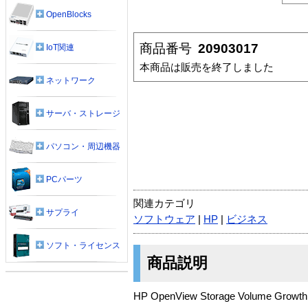
OpenBlocks
商品番号
20903017
IoT関連
本商品は販売を終了しました
ネットワーク
サーバ・ストレージ
パソコン・周辺機器
PCパーツ
関連カテゴリ
サプライ
ソフトウェア
|
HP
|
ビジネス
ソフト・ライセンス
商品説明
HP OpenView Storage Volume G