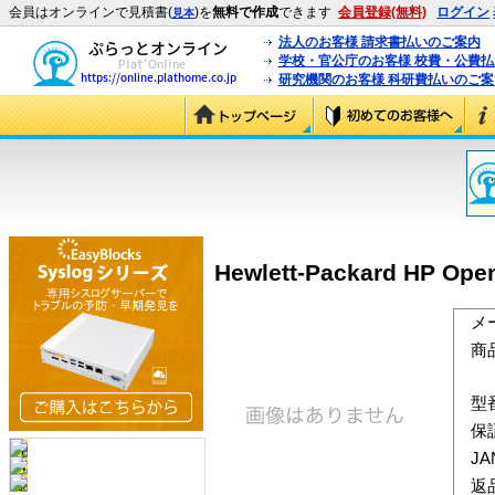
会員はオンラインで見積書(
)を
無料で作成
できます
会員登録(無料)
ログイン
見本
法人のお客様 請求書払いのご案内
学校・官公庁のお客様 校費・公費
研究機関のお客様 科研費払いのご案
Hewlett-Packard HP O
メ
商
型
保
J
返