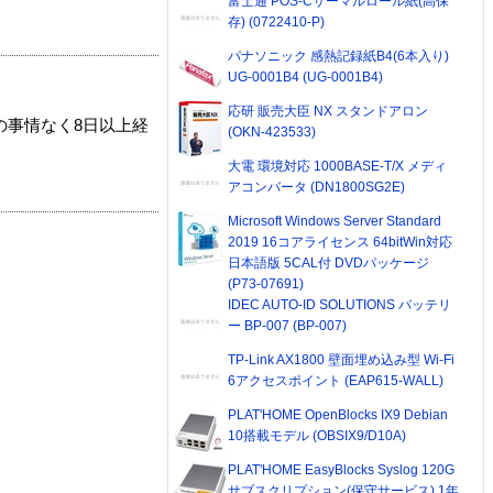
富士通 POS-Cサーマルロール紙(高保
存) (0722410-P)
パナソニック 感熱記録紙B4(6本入り)
UG-0001B4 (UG-0001B4)
応研 販売大臣 NX スタンドアロン
の事情なく8日以上経
(OKN-423533)
大電 環境対応 1000BASE-T/X メディ
アコンバータ (DN1800SG2E)
Microsoft Windows Server Standard
2019 16コアライセンス 64bitWin対応
日本語版 5CAL付 DVDパッケージ
(P73-07691)
IDEC AUTO-ID SOLUTIONS バッテリ
ー BP-007 (BP-007)
TP-Link AX1800 壁面埋め込み型 Wi-Fi
6アクセスポイント (EAP615-WALL)
PLAT'HOME OpenBlocks IX9 Debian
10搭載モデル (OBSIX9/D10A)
PLAT'HOME EasyBlocks Syslog 120G
サブスクリプション(保守サービス) 1年