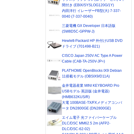
間付き (EBIX/SYSLOG120G/1Y)
内田洋行 イレーザーFB型(大) 7-337-
0040 (7-337-0040)
三菱電機 GX Developer 日本語版
(SW8D5C-GPPW-J)
Hewlett-Packard HP 外付けUSB DVD
ドライブ (701498-B21)
CISCO Japan 250V AC Type A Power
Cable (CAB-TA-250V-JP=)
PLAT'HOME OpenBlocks IX9 Debian
11搭載モデル (OBSIX9/D11A)
金井電器産業 MINI KEYBOARD Pro
USBモデル 英語版 (金井電器)
(HMB632KUS/R)
大電 100BASE-TX/FXメディアコンバ
ータ DN2800GE (DN2800GE)
エイム電子 光ファイバーケーブル
DLC/DSC MM62.5 2m (AFP2-
DLC/DSC-62-02)