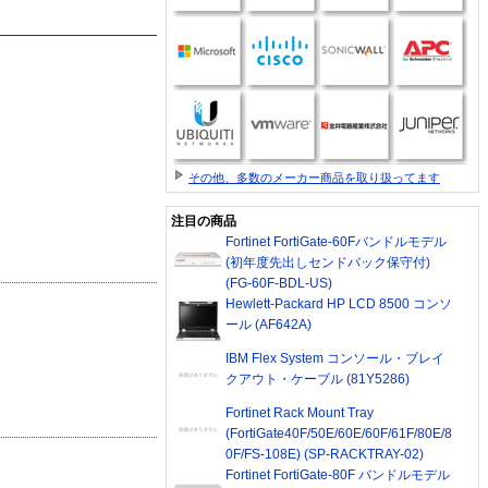
その他、多数のメーカー商品を取り扱ってます
注目の商品
Fortinet FortiGate-60Fバンドルモデル
(初年度先出しセンドバック保守付)
(FG-60F-BDL-US)
Hewlett-Packard HP LCD 8500 コンソ
ール (AF642A)
IBM Flex System コンソール・ブレイ
クアウト・ケーブル (81Y5286)
Fortinet Rack Mount Tray
(FortiGate40F/50E/60E/60F/61F/80E/8
0F/FS-108E) (SP-RACKTRAY-02)
Fortinet FortiGate-80F バンドルモデル