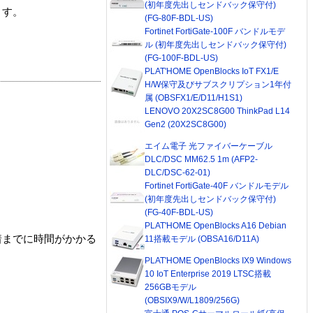
(初年度先出しセンドバック保守付)
ます。
(FG-80F-BDL-US)
Fortinet FortiGate-100F バンドルモデ
ル (初年度先出しセンドバック保守付)
(FG-100F-BDL-US)
PLAT'HOME OpenBlocks IoT FX1/E
H/W保守及びサブスクリプション1年付
属 (OBSFX1/E/D11/H1S1)
LENOVO 20X2SC8G00 ThinkPad L14
Gen2 (20X2SC8G00)
エイム電子 光ファイバーケーブル
DLC/DSC MM62.5 1m (AFP2-
DLC/DSC-62-01)
Fortinet FortiGate-40F バンドルモデル
(初年度先出しセンドバック保守付)
(FG-40F-BDL-US)
PLAT'HOME OpenBlocks A16 Debian
着までに時間がかかる
11搭載モデル (OBSA16/D11A)
PLAT'HOME OpenBlocks IX9 Windows
10 IoT Enterprise 2019 LTSC搭載
256GBモデル
(OBSIX9/W/L1809/256G)