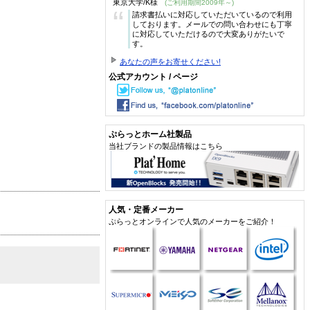
東京大学/K様
(ご利用期間2009年～)
“
請求書払いに対応していただいているので利用
しております。メールでの問い合わせにも丁寧
に対応していただけるので大変ありがたいで
す。
あなたの声をお寄せください!
公式アカウント / ページ
ぷらっとホーム社製品
当社ブランドの製品情報はこちら
人気・定番メーカー
ぷらっとオンラインで人気のメーカーをご紹介！