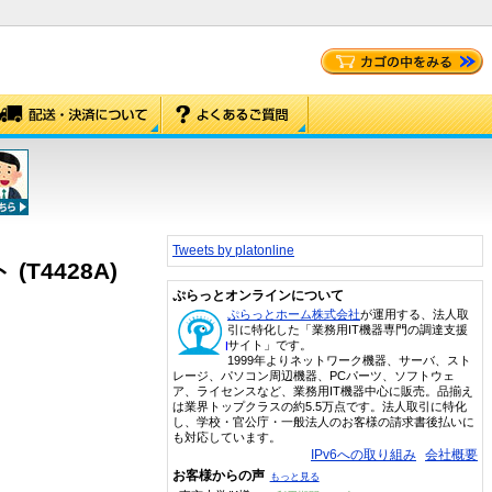
Tweets by platonline
 (T4428A)
ぷらっとオンラインについて
ぷらっとホーム株式会社
が運用する、法人取
引に特化した「業務用IT機器専門の調達支援
サイト」です。
1999年よりネットワーク機器、サーバ、スト
レージ、パソコン周辺機器、PCパーツ、ソフトウェ
ア、ライセンスなど、業務用IT機器中心に販売。品揃え
は業界トップクラスの約5.5万点です。法人取引に特化
し、学校・官公庁・一般法人のお客様の請求書後払いに
も対応しています。
IPv6への取り組み
会社概要
お客様からの声
もっと見る