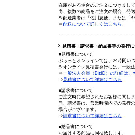
在庫がある場合のご注文につきまし
尚、複数の商品をご注文の場合、発
※配送業者は「佐川急便」または「
⇒
配送について詳しくはこちら
見積書・請求書・納品書等の発行に
■見積書について
ぷらっとオンラインでは、24時間い
※オンライン見積書発行には、一般法人
⇒
一般法人会員（BizID）の詳細はこ
⇒
見積書について詳細はこちら
■請求書について
ご注文時に希望されたお客様に関し
尚、請求書は、営業時間内での発行
場合がございます。
⇒
請求書について詳細はこちら
■納品書について
お届けする商品に同梱致します。