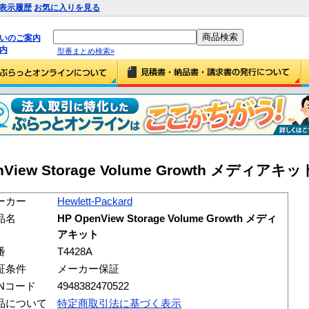
表示履歴
お気に入りを見る
払いのご案内
内
型番まとめ検索»
penView Storage Volume Growth メディアキット
ーカー
Hewlett-Packard
品名
HP OpenView Storage Volume Growth メディ
アキット
番
T4428A
証条件
メーカー保証
ANコード
4948382470522
品について
特定商取引法に基づく表示