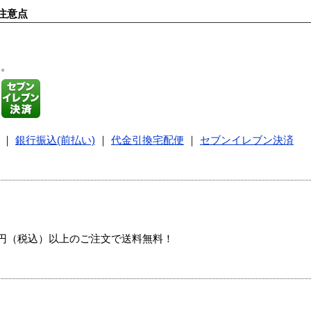
注意点
す。
｜
銀行振込(前払い)
｜
代金引換宅配便
｜
セブンイレブン決済
00円（税込）以上のご注文で送料無料！