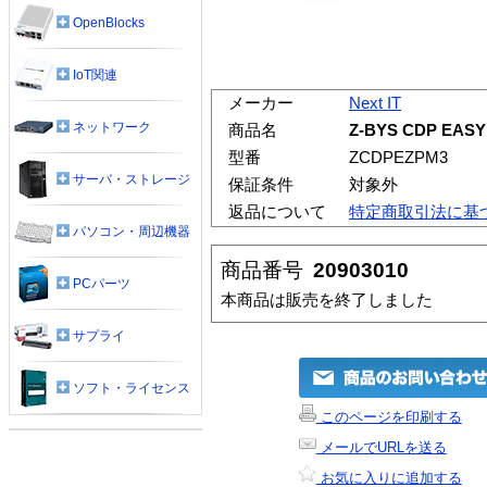
OpenBlocks
IoT関連
メーカー
Next IT
ネットワーク
商品名
Z-BYS CDP 
型番
ZCDPEZPM3
サーバ・ストレージ
保証条件
対象外
返品について
特定商取引法に基
パソコン・周辺機器
商品番号
20903010
PCパーツ
本商品は販売を終了しました
サプライ
ソフト・ライセンス
このページを印刷する
メールでURLを送る
お気に入りに追加する