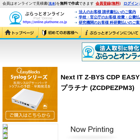
会員はオンラインで見積書(
)を
無料で作成
できます
会員登録(無料)
ログイン
見本
法人のお客様 請求書払いのご案内
学校・官公庁のお客様 校費・公費
研究機関のお客様 科研費払いのご案
Next IT Z-BYS CDP
プラチナ (ZCDPEZPM3)