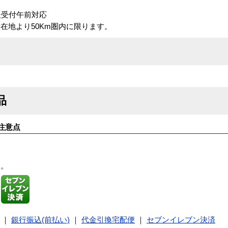
後受付午前対応
在地より50Km圏内に限ります。
品
注意点
す。
｜
銀行振込(前払い)
｜
代金引換宅配便
｜
セブンイレブン決済