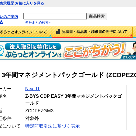
表示履歴
お気に入りを見る
払いのご案内
内
型番まとめ検索»
 EASY 3年間マネジメントパックゴールド (ZCDPEZ
ーカー
Next IT
品名
Z-BYS CDP EASY 3年間マネジメントパックゴ
ールド
番
ZCDPEZGM3
証条件
対象外
品について
特定商取引法に基づく表示