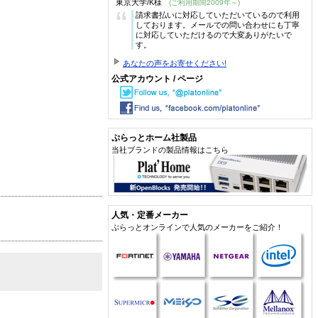
東京大学/K様
(ご利用期間2009年～)
“
請求書払いに対応していただいているので利用
しております。メールでの問い合わせにも丁寧
に対応していただけるので大変ありがたいで
す。
あなたの声をお寄せください!
公式アカウント / ページ
ぷらっとホーム社製品
当社ブランドの製品情報はこちら
人気・定番メーカー
ぷらっとオンラインで人気のメーカーをご紹介！