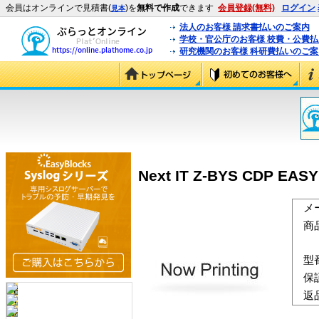
会員はオンラインで見積書(
)を
無料で作成
できます
会員登録(無料)
ログイン
見本
法人のお客様 請求書払いのご案内
学校・官公庁のお客様 校費・公費
研究機関のお客様 科研費払いのご案
Next IT Z-BYS CDP
メ
商
型
保
返