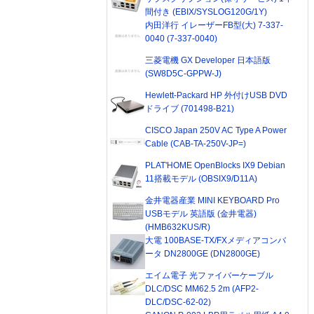
間付き (EBIX/SYSLOG120G/1Y)
内田洋行 イレーザーFB型(大) 7-337-
0040 (7-337-0040)
三菱電機 GX Developer 日本語版
(SW8D5C-GPPW-J)
Hewlett-Packard HP 外付けUSB DVD
ドライブ (701498-B21)
CISCO Japan 250V AC Type A Power
Cable (CAB-TA-250V-JP=)
PLAT'HOME OpenBlocks IX9 Debian
11搭載モデル (OBSIX9/D11A)
金井電器産業 MINI KEYBOARD Pro
USBモデル 英語版 (金井電器)
(HMB632KUS/R)
大電 100BASE-TX/FXメディアコンバ
ータ DN2800GE (DN2800GE)
エイム電子 光ファイバーケーブル
DLC/DSC MM62.5 2m (AFP2-
DLC/DSC-62-02)