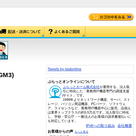
Tweets by platonline
GM3)
ぷらっとオンラインについて
ぷらっとホーム株式会社
が運用する、法人取
引に特化した「業務用IT機器専門の調達支援
サイト」です。
1999年よりネットワーク機器、サーバ、スト
レージ、パソコン周辺機器、PCパーツ、ソフトウェ
ア、ライセンスなど、業務用IT機器中心に販売。品揃え
は業界トップクラスの約5.5万点です。法人取引に特化
し、学校・官公庁・一般法人のお客様の請求書後払いに
も対応しています。
IPv6への取り組み
会社概要
お客様からの声
もっと見る