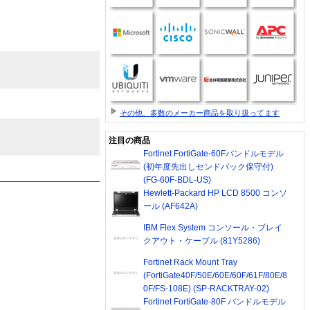
その他、多数のメーカー商品を取り扱ってます
注目の商品
Fortinet FortiGate-60Fバンドルモデル
(初年度先出しセンドバック保守付)
(FG-60F-BDL-US)
Hewlett-Packard HP LCD 8500 コンソ
ール (AF642A)
IBM Flex System コンソール・ブレイ
クアウト・ケーブル (81Y5286)
Fortinet Rack Mount Tray
(FortiGate40F/50E/60E/60F/61F/80E/8
0F/FS-108E) (SP-RACKTRAY-02)
Fortinet FortiGate-80F バンドルモデル