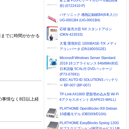
富士通 POS-Cサーマルロール紙(高保
存) (0722410-P)
パナソニック 感熱記録紙B4(6本入り)
UG-0001B4 (UG-0001B4)
応研 販売大臣 NX スタンドアロン
(OKN-423533)
着までに時間がかかる
大電 環境対応 1000BASE-T/X メディ
アコンバータ (DN1800SG2E)
Microsoft Windows Server Standard
2019 16コアライセンス 64bitWin対応
日本語版 5CAL付 DVDパッケージ
(P73-07691)
IDEC AUTO-ID SOLUTIONS バッテリ
ー BP-007 (BP-007)
TP-Link AX1800 壁面埋め込み型 Wi-Fi
の事情なく8日以上経
6アクセスポイント (EAP615-WALL)
PLAT'HOME OpenBlocks IX9 Debian
10搭載モデル (OBSIX9/D10A)
PLAT'HOME EasyBlocks Syslog 120G
サブスクリプション(保守サービス) 1年