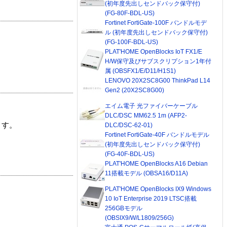
(初年度先出しセンドバック保守付)
(FG-80F-BDL-US)
Fortinet FortiGate-100F バンドルモデ
ル (初年度先出しセンドバック保守付)
(FG-100F-BDL-US)
PLAT'HOME OpenBlocks IoT FX1/E
H/W保守及びサブスクリプション1年付
属 (OBSFX1/E/D11/H1S1)
LENOVO 20X2SC8G00 ThinkPad L14
Gen2 (20X2SC8G00)
エイム電子 光ファイバーケーブル
DLC/DSC MM62.5 1m (AFP2-
ます。
DLC/DSC-62-01)
Fortinet FortiGate-40F バンドルモデル
(初年度先出しセンドバック保守付)
(FG-40F-BDL-US)
PLAT'HOME OpenBlocks A16 Debian
11搭載モデル (OBSA16/D11A)
PLAT'HOME OpenBlocks IX9 Windows
10 IoT Enterprise 2019 LTSC搭載
256GBモデル
(OBSIX9/W/L1809/256G)