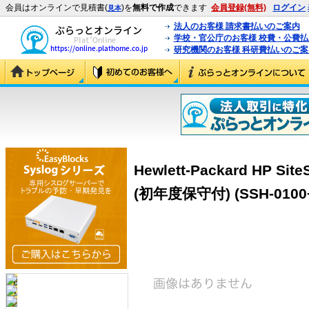
会員はオンラインで見積書(
)を
無料で作成
できます
会員登録(無料)
ログイン
見本
法人のお客様 請求書払いのご案内
学校・官公庁のお客様 校費・公費
研究機関のお客様 科研費払いのご案
Hewlett-Packard HP Si
(初年度保守付) (SSH-0100