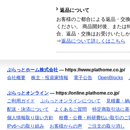
返品について
お客様のご都合による返品・交
ください。 商品開封後、または
合、返品・交換はお受けいたし
⇒
返品について詳しくはこちら
ぷらっとホーム株式会社
—
https://www.plathome.co.jp/
会社概要
株主・投資家情報
電子公告
OpenBlocks
ぷらっとオンライン
—
https://online.plathome.co.jp/
ご利用ガイド
ぷらっとオンラインについて
見積書・納
配送・決済について
よくあるご質問
特定商取引法に基
個人情報取り扱い方針
校費・公費・科研費払い取引のご
IPv6への取り組み
お客様からの声
ご注文の取り消し