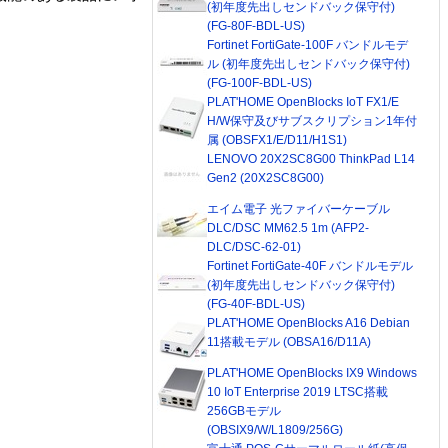
(初年度先出しセンドバック保守付)
(FG-80F-BDL-US)
Fortinet FortiGate-100F バンドルモデ
ル (初年度先出しセンドバック保守付)
(FG-100F-BDL-US)
PLAT'HOME OpenBlocks IoT FX1/E
H/W保守及びサブスクリプション1年付
属 (OBSFX1/E/D11/H1S1)
LENOVO 20X2SC8G00 ThinkPad L14
Gen2 (20X2SC8G00)
エイム電子 光ファイバーケーブル
DLC/DSC MM62.5 1m (AFP2-
DLC/DSC-62-01)
Fortinet FortiGate-40F バンドルモデル
(初年度先出しセンドバック保守付)
(FG-40F-BDL-US)
PLAT'HOME OpenBlocks A16 Debian
11搭載モデル (OBSA16/D11A)
PLAT'HOME OpenBlocks IX9 Windows
10 IoT Enterprise 2019 LTSC搭載
256GBモデル
(OBSIX9/W/L1809/256G)