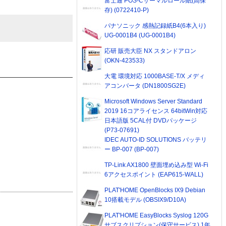
富士通 POS-Cサーマルロール紙(高保
存) (0722410-P)
パナソニック 感熱記録紙B4(6本入り)
UG-0001B4 (UG-0001B4)
応研 販売大臣 NX スタンドアロン
(OKN-423533)
大電 環境対応 1000BASE-T/X メディ
アコンバータ (DN1800SG2E)
Microsoft Windows Server Standard
2019 16コアライセンス 64bitWin対応
日本語版 5CAL付 DVDパッケージ
(P73-07691)
IDEC AUTO-ID SOLUTIONS バッテリ
ー BP-007 (BP-007)
TP-Link AX1800 壁面埋め込み型 Wi-Fi
6アクセスポイント (EAP615-WALL)
PLAT'HOME OpenBlocks IX9 Debian
10搭載モデル (OBSIX9/D10A)
PLAT'HOME EasyBlocks Syslog 120G
サブスクリプション(保守サービス) 1年