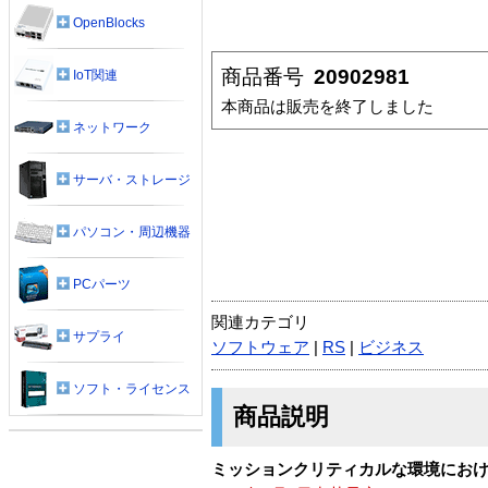
OpenBlocks
商品番号
20902981
IoT関連
本商品は販売を終了しました
ネットワーク
サーバ・ストレージ
パソコン・周辺機器
PCパーツ
関連カテゴリ
サプライ
ソフトウェア
|
RS
|
ビジネス
ソフト・ライセンス
商品説明
ミッションクリティカルな環境における