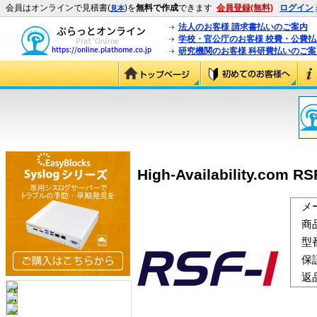
会員はオンラインで見積書(
)を
無料で作成
できます
会員登録(無料)
ログイン
見本
法人のお客様 請求書払いのご案内
学校・官公庁のお客様 校費・公費
研究機関のお客様 科研費払いのご案
High-Availability.com
メ
商
型
保
返