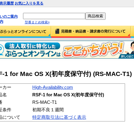
表示履歴
お気に入りを見る
払いのご案内
内
型番まとめ検索»
 RSF-1 for Mac OS X(初年度保守付) (RS-MAC-T1)
ーカー
High-Availability.com
品名
RSF-1 for Mac OS X(初年度保守付)
番
RS-MAC-T1
証条件
初期不良１週間
品について
特定商取引法に基づく表示