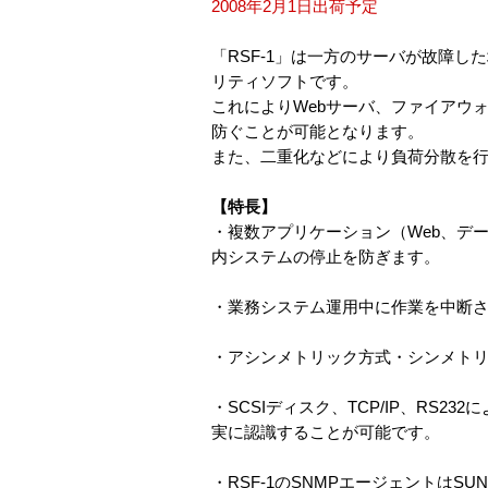
2008年2月1日出荷予定
「RSF-1」は一方のサーバが故障
リティソフトです。
これによりWebサーバ、ファイアウ
防ぐことが可能となります。
また、二重化などにより負荷分散を
【特長】
・複数アプリケーション（Web、デ
内システムの停止を防ぎます。
・業務システム運用中に作業を中断
・アシンメトリック方式・シンメト
・SCSIディスク、TCP/IP、R
実に認識することが可能です。
・RSF-1のSNMPエージェントはSUN