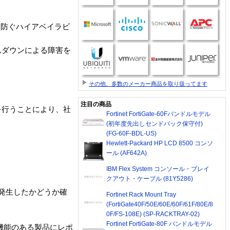
を防ぐハイアベイラビ
ムダウンによる障害を
その他、多数のメーカー商品を取り扱ってます
注目の商品
を行うことにより、社
Fortinet FortiGate-60Fバンドルモデル
(初年度先出しセンドバック保守付)
(FG-60F-BDL-US)
Hewlett-Packard HP LCD 8500 コンソ
ール (AF642A)
IBM Flex System コンソール・ブレイ
クアウト・ケーブル (81Y5286)
が発生したかどうか確
Fortinet Rack Mount Tray
(FortiGate40F/50E/60E/60F/61F/80E/8
0F/FS-108E) (SP-RACKTRAY-02)
Fortinet FortiGate-80F バンドルモデル
信する機能のある製品にレポ