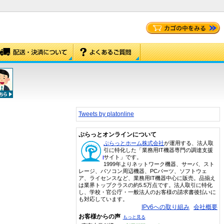
Tweets by platonline
ぷらっとオンラインについて
ぷらっとホーム株式会社
が運用する、法人取
引に特化した「業務用IT機器専門の調達支援
サイト」です。
1999年よりネットワーク機器、サーバ、スト
レージ、パソコン周辺機器、PCパーツ、ソフトウェ
ア、ライセンスなど、業務用IT機器中心に販売。品揃え
は業界トップクラスの約5.5万点です。法人取引に特化
し、学校・官公庁・一般法人のお客様の請求書後払いに
も対応しています。
IPv6への取り組み
会社概要
お客様からの声
もっと見る