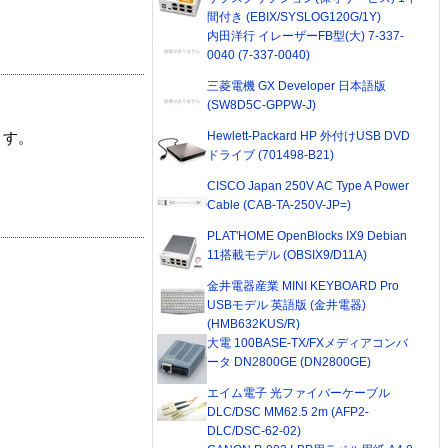
間付き (EBIX/SYSLOG120G/1Y)
内田洋行 イレーザーFB型(大) 7-337-
0040 (7-337-0040)
三菱電機 GX Developer 日本語版
(SW8D5C-GPPW-J)
Hewlett-Packard HP 外付けUSB DVD
ます。
ドライブ (701498-B21)
CISCO Japan 250V AC Type A Power
Cable (CAB-TA-250V-JP=)
PLAT'HOME OpenBlocks IX9 Debian
11搭載モデル (OBSIX9/D11A)
金井電器産業 MINI KEYBOARD Pro
USBモデル 英語版 (金井電器)
(HMB632KUS/R)
大電 100BASE-TX/FXメディアコンバ
ータ DN2800GE (DN2800GE)
エイム電子 光ファイバーケーブル
DLC/DSC MM62.5 2m (AFP2-
DLC/DSC-62-02)