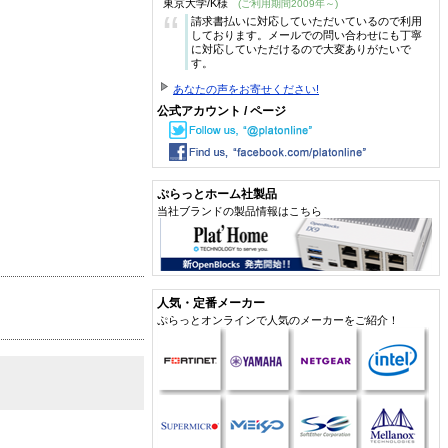
東京大学/K様
(ご利用期間2009年～)
“
請求書払いに対応していただいているので利用
しております。メールでの問い合わせにも丁寧
に対応していただけるので大変ありがたいで
す。
あなたの声をお寄せください!
公式アカウント / ページ
ぷらっとホーム社製品
当社ブランドの製品情報はこちら
人気・定番メーカー
ぷらっとオンラインで人気のメーカーをご紹介！