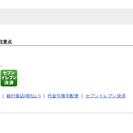
注意点
す。
｜
銀行振込(前払い)
｜
代金引換宅配便
｜
セブンイレブン決済