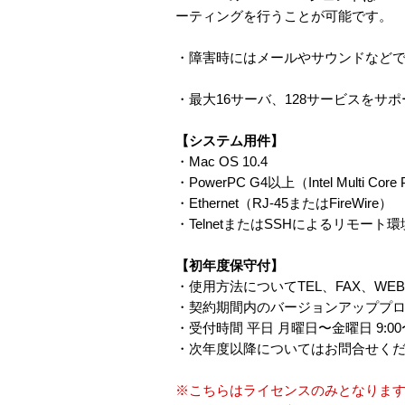
ーティングを行うことが可能です。
・障害時にはメールやサウンドなど
・最大16サーバ、128サービスをサ
【システム用件】
・Mac OS 10.4
・PowerPC G4以上（Intel Multi C
・Ethernet（RJ-45またはFireWire）
・TelnetまたはSSHによるリモート
【初年度保守付】
・使用方法についてTEL、FAX、WE
・契約期間内のバージョンアッププ
・受付時間 平日 月曜日〜金曜日 9:00〜
・次年度以降についてはお問合せく
※こちらはライセンスのみとなりま