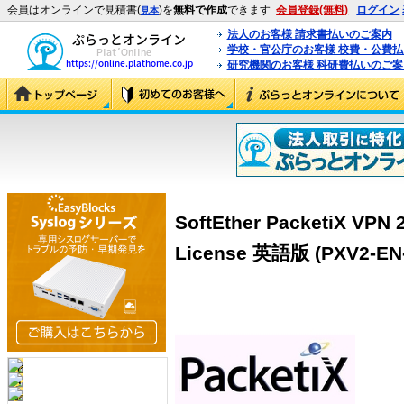
会員はオンラインで見積書(
)を
無料で作成
できます
会員登録(無料)
ログイン
見本
法人のお客様 請求書払いのご案内
学校・官公庁のお客様 校費・公費
研究機関のお客様 科研費払いのご案
SoftEther PacketiX VPN 2
License 英語版 (PXV2-EN