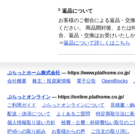
返品について
お客様のご都合による返品・交
ください。 商品開封後、または
合、返品・交換はお受けいたし
⇒
返品について詳しくはこちら
ぷらっとホーム株式会社
—
https://www.plathome.co.jp/
会社概要
株主・投資家情報
電子公告
OpenBlocks
ぷらっとオンライン
—
https://online.plathome.co.jp/
ご利用ガイド
ぷらっとオンラインについて
見積書・納
配送・決済について
よくあるご質問
特定商取引法に基
個人情報取り扱い方針
校費・公費・科研費払い取引のご
IPv6への取り組み
お客様からの声
ご注文の取り消し