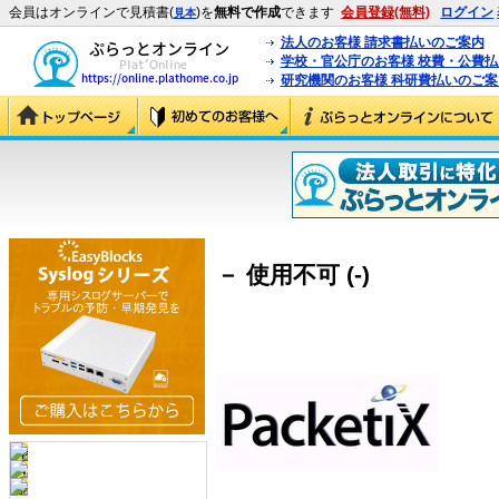
会員はオンラインで見積書(
)を
無料で作成
できます
会員登録(無料)
ログイン
見本
法人のお客様 請求書払いのご案内
学校・官公庁のお客様 校費・公費
研究機関のお客様 科研費払いのご案
－ 使用不可 (-)